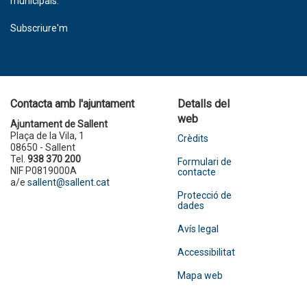
municipals.
Subscriure'm
Contacta amb l'ajuntament
Detalls del
web
Ajuntament de Sallent
Plaça de la Vila, 1
Crèdits
08650 - Sallent
Tel.
938 370 200
Formulari de
NIF P0819000A
contacte
a/e
sallent@sallent.cat
Protecció de
dades
Avís legal
Accessibilitat
Mapa web