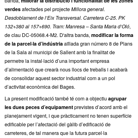
banda,
millorar la distribució i funcionalitat de les zones
verdes
afectades pel projecte
Millora general.
Desdoblament de l’Eix Transversal. Carretera C-25. PK
132+380 al 157+690. Tram: Manresa – Santa Maria d’Oló
,
de clau DC-05068.4-M2. D'altra banda,
modificar la forma
de la parcel·la d’indústria
aïllada gran número 8 de Plans
de la Sala al municipi de Sallent amb la finalitat de
permetre la instal·lació d’una important empresa
d’alimentació que crearà nous llocs de treballs i acabarà
de consolidar aquest sector industrial com a un pol
d’activitat econòmica del Bages.
La present modificació també té com a objectiu
agrupar
les dues peces d’equipament
previstes d’acord amb el
planejament vigent, i que pràcticament no tenen superfície
edificable per l’afectació del gàlib d’edificació de
carreteres, de tal manera que la futura parcel·la