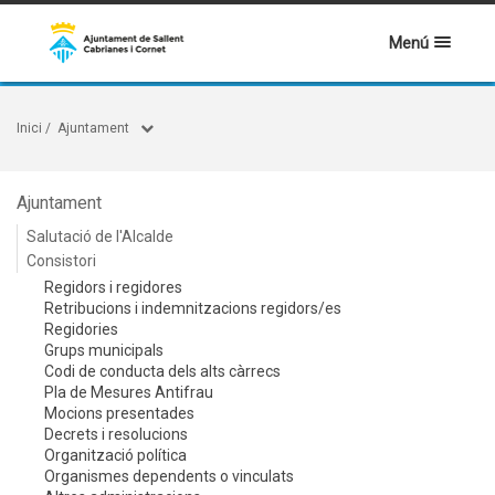
Menú
Inici
/
Ajuntament
Ajuntament
Salutació de l'Alcalde
Consistori
Regidors i regidores
Retribucions i indemnitzacions regidors/es
Regidories
Grups municipals
Codi de conducta dels alts càrrecs
Pla de Mesures Antifrau
Mocions presentades
Decrets i resolucions
Organització política
Organismes dependents o vinculats