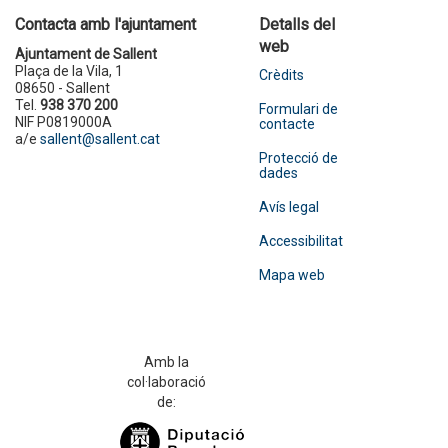
Contacta amb l'ajuntament
Detalls del
web
Ajuntament de Sallent
Plaça de la Vila, 1
Crèdits
08650 - Sallent
Tel.
938 370 200
Formulari de
NIF P0819000A
contacte
a/e
sallent@sallent.cat
Protecció de
dades
Avís legal
Accessibilitat
Mapa web
Amb la
col·laboració
de: