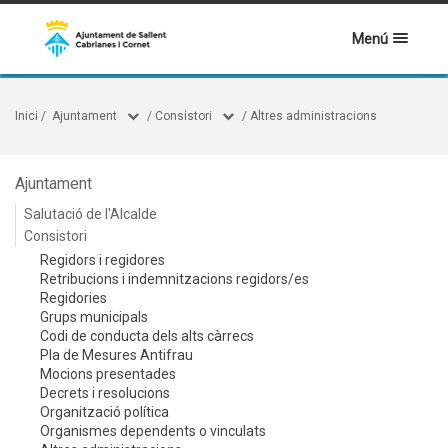
Menú
Inici
/
Ajuntament
/
Consistori
/
Altres administracions
Ajuntament
Salutació de l'Alcalde
Consistori
Regidors i regidores
Retribucions i indemnitzacions regidors/es
Regidories
Grups municipals
Codi de conducta dels alts càrrecs
Pla de Mesures Antifrau
Mocions presentades
Decrets i resolucions
Organització política
Organismes dependents o vinculats