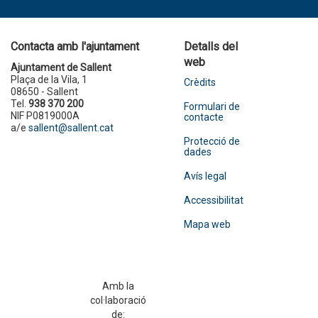
Contacta amb l'ajuntament
Detalls del
web
Ajuntament de Sallent
Plaça de la Vila, 1
Crèdits
08650 - Sallent
Tel.
938 370 200
Formulari de
NIF P0819000A
contacte
a/e
sallent@sallent.cat
Protecció de
dades
Avís legal
Accessibilitat
Mapa web
Amb la
col·laboració
de: