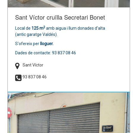
Sant Víctor cruïlla Secretari Bonet
2
Local de
125 m
amb aigua i llum donades d'alta
(antic garatge Valdés).
S'ofereix per
lloguer.
Dades de contacte: 93 837 08 46
Sant Víctor
93 837 08 46