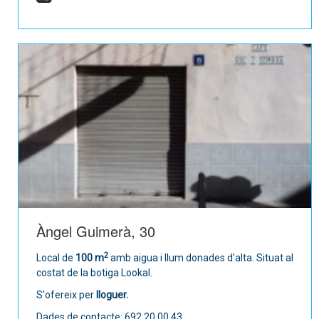
Àngel Guimerà, 30
2
Local de
100 m
amb aigua i llum donades d'alta. Situat al
costat de la botiga Lookal.
S'ofereix per
lloguer.
Dades de contacte: 692 20 00 43