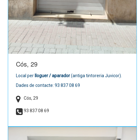
Cós, 29
Local per
lloguer / aparador
(antiga tintoreria Juvicor).
Dades de contacte: 93 837 08 69
Cós, 29
93 837 08 69