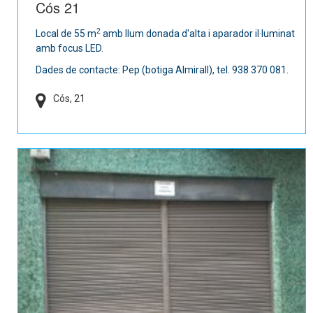
Cós 21
2
Local de 55 m
amb llum donada d'alta i aparador il·luminat
amb focus LED.
Dades de contacte: Pep (botiga Almirall), tel. 938 370 081.
Cós, 21