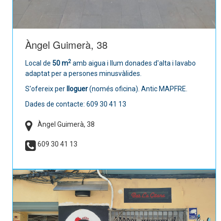
Àngel Guimerà, 38
2
Local de
50 m
amb aigua i llum donades d'alta i lavabo
adaptat per a persones minusvàlides.
S'ofereix per
lloguer
(només oficina). Antic MAPFRE.
Dades de contacte: 609 30 41 13
Àngel Guimerà, 38
609 30 41 13