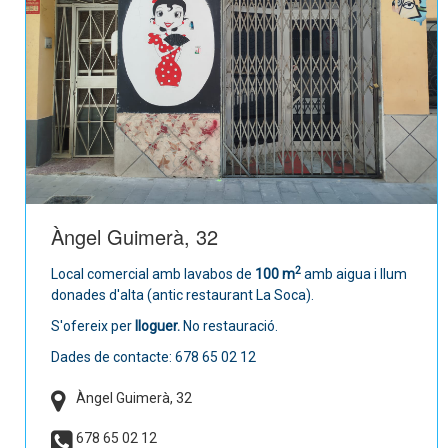
Àngel Guimerà, 32
2
Local comercial amb lavabos de
100 m
amb aigua i llum
donades d'alta (antic restaurant La Soca).
S'ofereix per
lloguer.
No restauració.
Dades de contacte: 678 65 02 12
Àngel Guimerà, 32
678 65 02 12