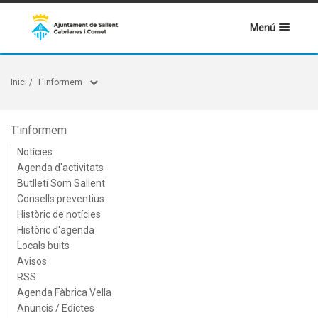
Menú
Inici
/
T'informem
T'informem
Notícies
Agenda d'activitats
Butlletí Som Sallent
Consells preventius
Històric de notícies
Històric d'agenda
Locals buits
Avisos
RSS
Agenda Fàbrica Vella
Anuncis / Edictes