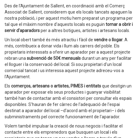
Des de l'Ajuntament de Sallent, en coordinació amb el Comerç
Associat de Sallent, considerem que els locals tancats apaguen la
nostra població, i per aquest motiu hem preparat un programa per
tal que el màxim nombre d'aquests locals es puguin
tornar a obrir i
servir d'aparadors
per a altres botigues, artistes i artesans locals.
Un local obert també és més atractiu i fàcil de
vendre o llogar
. A
més, contribueix a donar vida i llum als carrers del poble. Els
propietaris interessats a oferir un aparador per a aquest projecte
rebran una
subvenció de 50€ mensuals
durant un any per facilitar
el lloguer i la conservació del local. Si sou propietari d'un local
comercial tancat i us interessa aquest projecte adreceu-vos a
l'Ajuntament.
Els
comerços, artesans o artistes, PIMES i entitats
que desitgin un
aparador per exposar els seus productes i guanyar visibilitat
també han de contactar amb el consistori per consultar els espais
disponibles. S'hauran de fer càrrec de l'adequació de l'espai
destinat a aparador del local –d'acord amb el propietari– i dels
subministraments pel correcte funcionament de l'aparador.
Volem també impulsar la creació de nous negocis i facilitar el
contacte entre els emprenedors que busquen un local i els