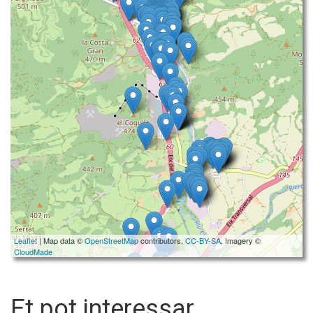
Leaflet
| Map data ©
OpenStreetMap
contributors,
CC-BY-SA
, Imagery ©
CloudMade
Et pot interessar