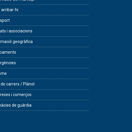
arribar-hi
sport
tats i associacions
rmació geogràfica
ipaments
rgències
isme
 de carrers / Plànol
eses i comerços
àcies de guàrdia