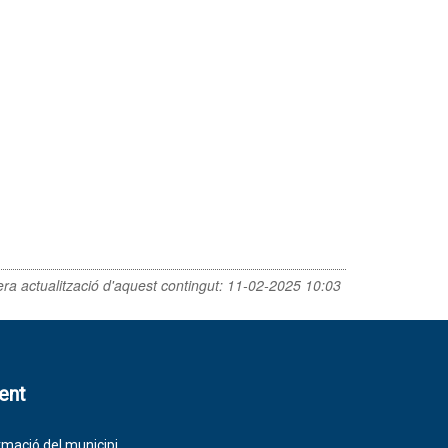
era actualització d'aquest contingut:
11-02-2025 10:03
lent
rmació del municipi