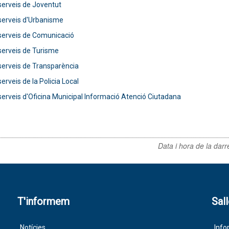
serveis de Joventut
serveis d'Urbanisme
serveis de Comunicació
serveis de Turisme
serveis de Transparència
erveis de la Policia Local
serveis d'Oficina Municipal Informació Atenció Ciutadana
Data i hora de la darr
T'informem
Sal
Notícies
Info