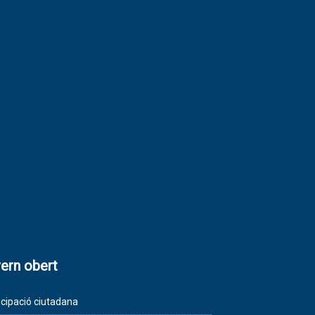
ern obert
icipació ciutadana