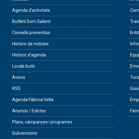
Agenda d'activitats
Com 
Butlletí Som Sallent
Tran
Consells preventius
Enti
Històric de notícies
Info
Històric d'agenda
Equ
Locals buits
Eme
Avisos
Tur
RSS
Guia
Agenda Fàbrica Vella
Empr
Anuncis / Edictes
Farm
Plans, campanyes i programes
Subvencions