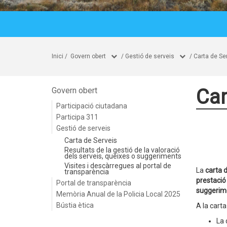
Inici
/
Govern obert
/
Gestió de serveis
/
Carta de Se
Car
Govern obert
Participació ciutadana
Participa 311
Gestió de serveis
Carta de Serveis
Resultats de la gestió de la valoració
dels serveis, queixes o suggeriments
Visites i descàrregues al portal de
La
carta 
transparència
prestació
Portal de transparència
suggerim
Memòria Anual de la Policia Local 2025
Bústia ètica
A la cart
La 