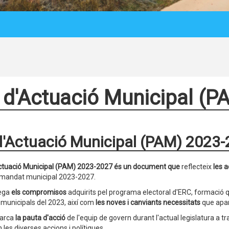
 d'Actuació Municipal (P
d'Actuació Municipal (PAM) 2023
Actuació Municipal (PAM) 2023-2027 és un document que
reflecteix
les a
 mandat municipal 2023-2027.
lega
els compromisos
adquirits pel programa electoral d'ERC, formació q
 municipals del 2023, així com
les noves i canviants necessitats
que apare
arca
la pauta d'acció
de l'equip de govern durant l'actual legislatura a t
n les diverses accions i polítiques.