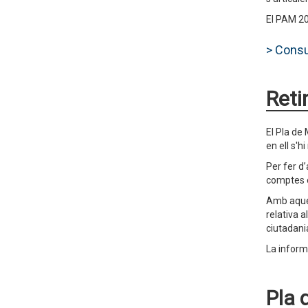
El PAM 2
> Consu
Reti
El Pla de
en ell s'h
Per fer d
comptes 
Amb aques
relativa 
ciutadani
La inform
Pla 