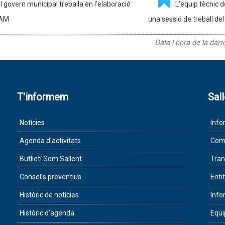
l govern municipal treballa en l'elaboració
L'equip tècnic d
PAM
una sessió de treball de
Data i hora de la darr
T'informem
Sal
Notícies
Info
Agenda d'activitats
Com 
Butlletí Som Sallent
Tran
Consells preventius
Enti
Històric de notícies
Info
Històric d'agenda
Equ