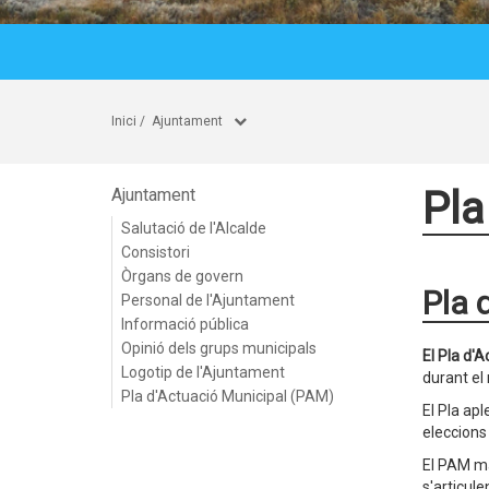
Inici
/
Ajuntament
Pla
Ajuntament
Salutació de l'Alcalde
Consistori
Òrgans de govern
Pla 
Personal de l'Ajuntament
Informació pública
Opinió dels grups municipals
El Pla d'
Logotip de l'Ajuntament
durant el
Pla d'Actuació Municipal (PAM)
El Pla ap
eleccions
El PAM m
s'articule