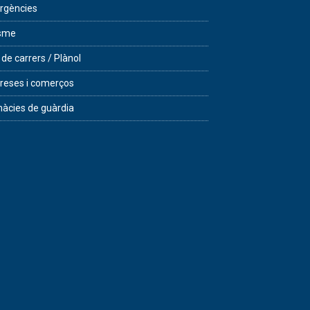
rgències
isme
 de carrers / Plànol
eses i comerços
àcies de guàrdia