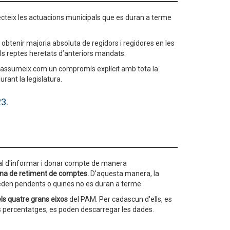
cteix les actuacions municipals que es duran a terme
btenir majoria absoluta de regidors i regidores en les
ls reptes heretats d’anteriors mandats.
e assumeix com un compromís explícit amb tota la
rant la legislatura.
3.
al d'informar i donar compte de manera
ina de retiment de comptes.
D'aquesta manera, la
ueden pendents o quines no es duran a terme.
ls quatre grans eixos
del PAM. Per cadascun d'ells, es
s percentatges, es poden descarregar les dades.