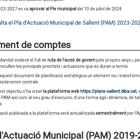
023-2027 es va
aprovar al Ple municipal
del 10 de juliol de 2024.
lta el Pla d'Actuació Municipal de Sallent (PAM) 2023-20
ment de comptes
 Mandat esdevé el full de
ruta de l'acció de govern
pels propers anys i, p
i recullen les principals prioritats i actuacions que es duran a terme.
’aquest document de planificació estratègica un element viu i transfor
esdevenen centrals.
t objectiu s’ha creat
la plataforma web
https://plans-sallent.diba.cat
,
al PAM així com al seu grau d’execució, d’una forma àgil i dinàmica, de t
a.
ació publicada a la plataforma serà actualitzada
semestralment
per l’
d'Actuació Municipal (PAM) 2019