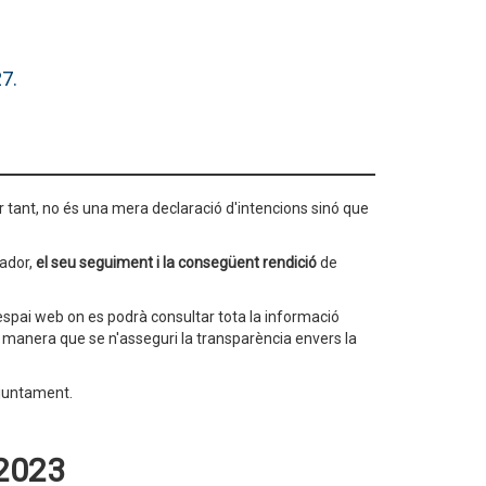
27.
er tant, no és una mera declaració d'intencions sinó que
mador,
el seu seguiment i la consegüent rendició
de
 espai web on es podrà consultar tota la informació
al manera que se n'asseguri la transparència envers la
Ajuntament.
-2023