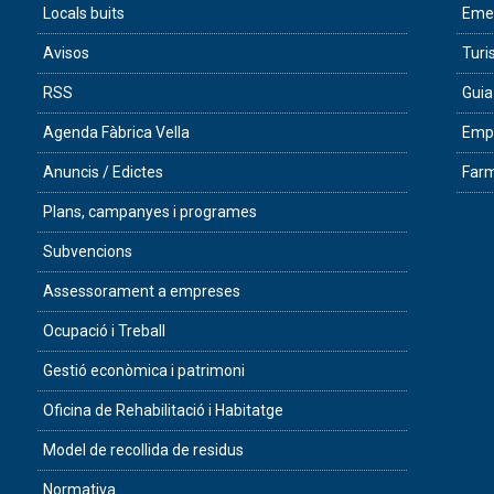
Locals buits
Eme
Avisos
Tur
RSS
Guia
Agenda Fàbrica Vella
Empr
Anuncis / Edictes
Farm
Plans, campanyes i programes
Subvencions
Assessorament a empreses
Ocupació i Treball
Gestió econòmica i patrimoni
Oficina de Rehabilitació i Habitatge
Model de recollida de residus
Normativa