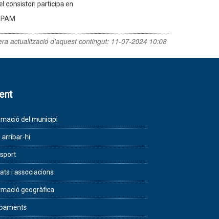
el consistori participa en
l PAM
era actualització d'aquest contingut:
11-07-2024 10:08
lent
rmació del municipi
arribar-hi
sport
tats i associacions
rmació geogràfica
ipaments