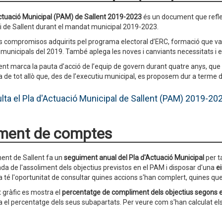
ctuació Municipal (PAM) de Sallent 2019-2023
és un document que refle
i de Sallent durant el mandat municipal 2019-2023.
s compromisos adquirits pel programa electoral d’ERC, formació que va o
 municipals del 2019. També aplega les noves i canviants necessitats i e
nt marca la pauta d’acció de l’equip de govern durant quatre anys, qu
a de tot allò que, des de l’executiu municipal, es proposem dur a terme du
lta el Pla d'Actuació Municipal de Sallent (PAM)
2019-202
ment de comptes
ent de Sallent fa un
seguiment anual del Pla d'Actuació Municipal
per t
ada de l'assoliment dels objectius previstos en el PAM i disposar d'una
e
a té l'oportunitat de consultar quines accions s'han complert, quines q
 gràfic es mostra el
percentatge de compliment dels objectius segons e
 el percentatge dels seus subapartats. Per veure com s'han calculat el