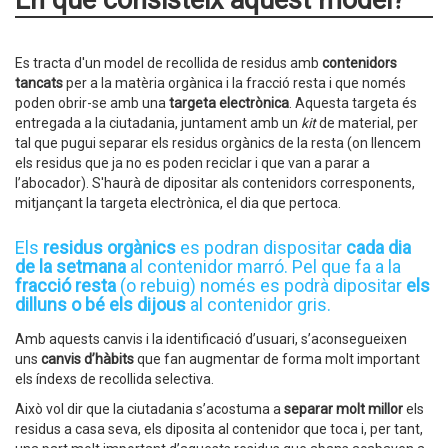
En què consisteix aquest model?
Es tracta d'un model de recollida de residus amb
contenidors
tancats
per a la matèria orgànica i la fracció resta i que només
poden obrir-se amb una
targeta electrònica
. Aquesta targeta és
entregada a la ciutadania, juntament amb un
kit
de material, per
tal que pugui separar els residus orgànics de la resta (on llencem
els residus que ja no es poden reciclar i que van a parar a
l’abocador). S'haurà de dipositar als contenidors corresponents,
mitjançant la targeta electrònica, el dia que pertoca.
Els
residus orgànics
es podran dispositar
cada dia
de la setmana
al contenidor marró. Pel que fa a la
fracció resta
(o rebuig) només es podrà dipositar
els
dilluns o bé els dijous
al contenidor gris.
Amb aquests canvis i la identificació d’usuari, s’aconsegueixen
uns
canvis d’hàbits
que fan augmentar de forma molt important
els índexs de recollida selectiva.
Això vol dir que la ciutadania s’acostuma a
separar molt millor
els
residus a casa seva, els diposita al contenidor que toca i, per tant,