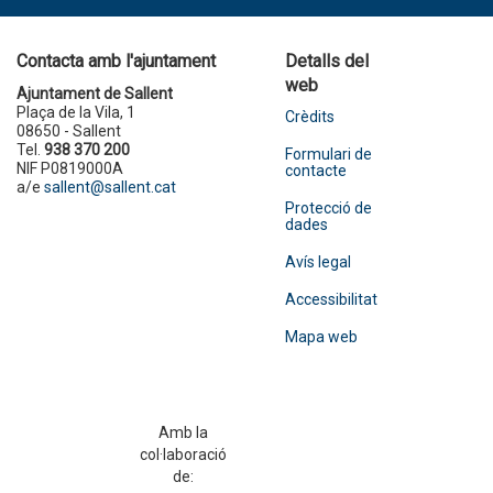
Contacta amb l'ajuntament
Detalls del
web
Ajuntament de Sallent
Plaça de la Vila, 1
Crèdits
08650 - Sallent
Tel.
938 370 200
Formulari de
NIF P0819000A
contacte
a/e
sallent@sallent.cat
Protecció de
dades
Avís legal
Accessibilitat
Mapa web
Amb la
col·laboració
de: