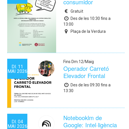
consumidor
Gratuït
Des de les 10:30 fins a
13:00
Plaça de la Verdura
Fins Dm.12/Maig
Dl.
11
Operador Carretó
MAI
2026
Elevador Frontal
Des de les 09:30 fins a
13:30
Notebooklm de
Dl.
04
Google: Intel·ligència
MAI
2026