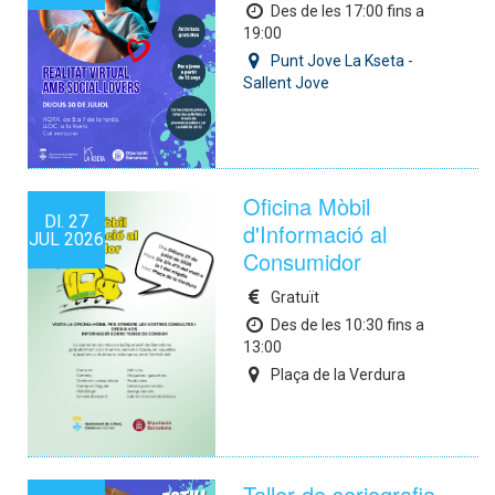
Des de les 17:00 fins a
19:00
Punt Jove La Kseta -
Sallent Jove
Oficina Mòbil
Dl.
27
d'Informació al
JUL
2026
Consumidor
Gratuït
Des de les 10:30 fins a
13:00
Plaça de la Verdura
Taller de seriografia