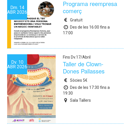
Programa reempresa
Dm.
14
comerç
ABR
2026
Gratuït
Des de les 16:00 fins a
17:00
Fins Dv.17/Abril
Dv.
10
Taller de Clown-
ABR
2026
Dones Pallasses
Sòcies 5€
Des de les 17:30 fins a
19:30
Sala Tallers