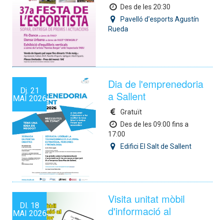
Des de les 20:30
Pavelló d'esports Agustín
Rueda
Dia de l'emprenedoria
Dj.
21
a Sallent
MAI
2026
Gratuït
Des de les 09:00 fins a
17:00
Edifici El Salt de Sallent
Visita unitat mòbil
Dl.
18
d'informació al
MAI
2026