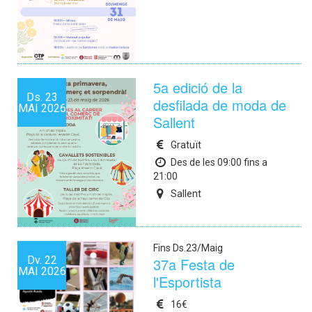
5a edició de la
Ds.
23
desfilada de moda de
MAI
2026
Sallent
Gratuït
Des de les 09:00 fins a
21:00
Sallent
Fins Ds.23/Maig
Dv.
22
37a Festa de
MAI
2026
l'Esportista
16€