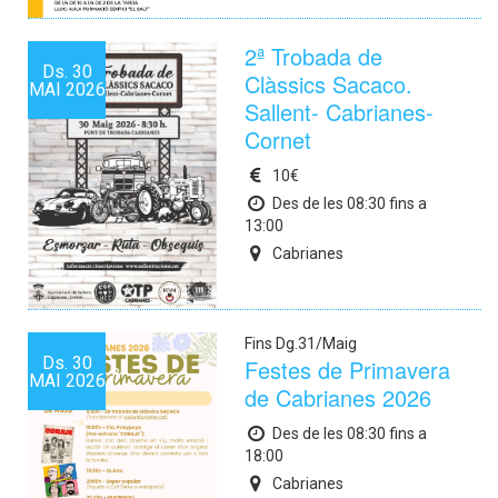
2ª Trobada de
Ds.
30
Clàssics Sacaco.
MAI
2026
Sallent- Cabrianes-
Cornet
10€
Des de les 08:30 fins a
13:00
Cabrianes
Fins Dg.31/Maig
Ds.
30
Festes de Primavera
MAI
2026
de Cabrianes 2026
Des de les 08:30 fins a
18:00
Cabrianes