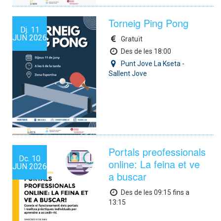
Torneig Ping Pong
Dj.
11
JUN
2026
Gratuït
Des de les 18:00
Punt Jove La Kseta -
Sallent Jove
Portals preofessionals
Dc.
10
online: La feina et ve
JUN
2026
a buscar
Des de les 09:15 fins a
13:15