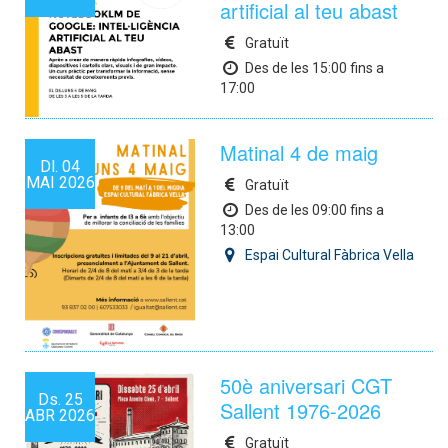
artificial al teu abast
Gratuït
Des de les 15:00 fins a
17:00
Matinal 4 de maig
Dl.
04
MAI
2026
Gratuït
Des de les 09:00 fins a
13:00
Espai Cultural Fàbrica Vella
50è aniversari CGT
Ds.
25
Sallent 1976-2026
ABR
2026
Gratuït