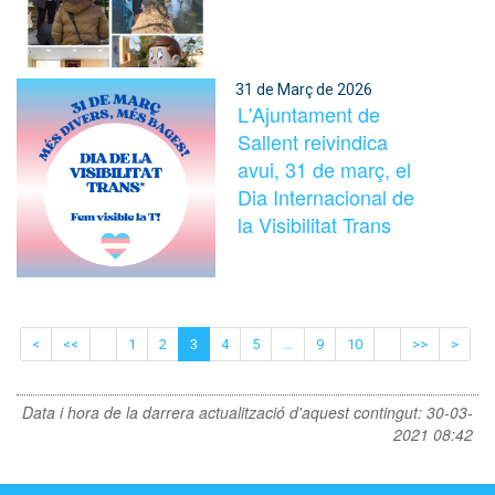
31 de Març de 2026
L'Ajuntament de
Sallent reivindica
avui, 31 de març, el
Dia Internacional de
la Visibilitat Trans
<
<<
1
2
3
4
5
...
9
10
>>
>
Data i hora de la darrera actualització d'aquest contingut:
30-03-
2021 08:42