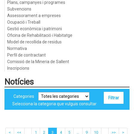
Plans, campanyes i programes
Subvencions
Assessorament a empreses
Ocupació i Treball
Gestió econòmica i patrimoni
Oficina de Rehabilitació i Habitatge
Model de recollida de residus
Normativa
Perfil de contractant
Comissió de la Mineria de Sallent
Inscripcions
Notícies
Categories
Selecciona la categoria que vulguis consultar
<
<<
1
2
3
4
5
...
9
10
>>
>