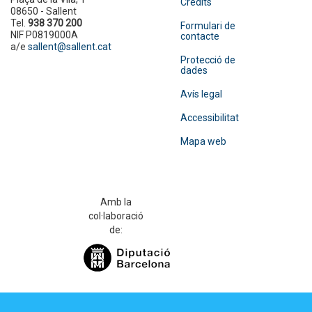
Crèdits
08650 - Sallent
Tel.
938 370 200
Formulari de
NIF P0819000A
contacte
a/e
sallent@sallent.cat
Protecció de
dades
Avís legal
Accessibilitat
Mapa web
Amb la
col·laboració
de: