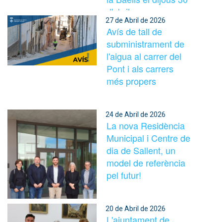
d'abril.
27 de Abril de 2026
Avís de tall de
subministrament de
l'aigua al carrer del
Pont i als carrers
més propers
24 de Abril de 2026
La nova Residència
Municipal i Centre de
dia de Sallent, un
model de referència
pel futur!
20 de Abril de 2026
L'ajuntament de