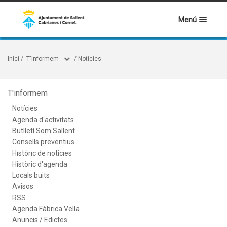
Menú
Inici
/
T'informem
/
Notícies
T'informem
Notícies
Agenda d'activitats
Butlletí Som Sallent
Consells preventius
Històric de notícies
Històric d'agenda
Locals buits
Avisos
RSS
Agenda Fàbrica Vella
Anuncis / Edictes