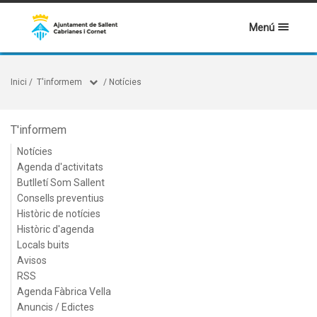
Menú
Inici
/
T'informem
/
Notícies
T'informem
Notícies
Agenda d'activitats
Butlletí Som Sallent
Consells preventius
Històric de notícies
Històric d'agenda
Locals buits
Avisos
RSS
Agenda Fàbrica Vella
Anuncis / Edictes