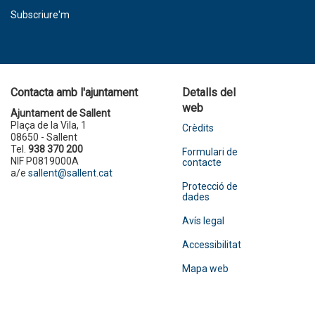
Subscriure'm
Contacta amb l'ajuntament
Detalls del
web
Ajuntament de Sallent
Plaça de la Vila, 1
Crèdits
08650 - Sallent
Tel.
938 370 200
Formulari de
NIF P0819000A
contacte
a/e
sallent@sallent.cat
Protecció de
dades
Avís legal
Accessibilitat
Mapa web