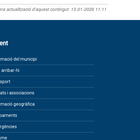
era actualització d'aquest contingut:
13-01-2026 11:11
lent
rmació del municipi
arribar-hi
sport
tats i associacions
rmació geogràfica
ipaments
rgències
isme