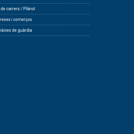
 de carrers / Plànol
eses i comerços
àcies de guàrdia