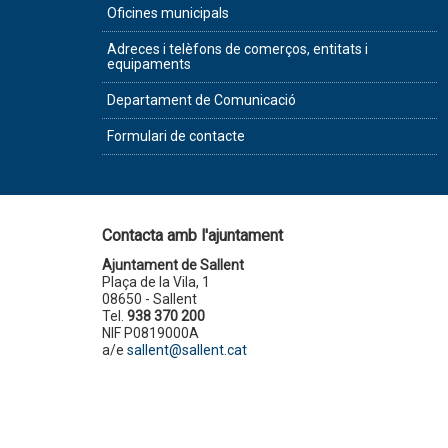
Oficines municipals
Adreces i telèfons de comerços, entitats i
equipaments
Departament de Comunicació
Formulari de contacte
Contacta amb l'ajuntament
Ajuntament de Sallent
Plaça de la Vila, 1
08650 - Sallent
Tel.
938 370 200
NIF P0819000A
a/e
sallent@sallent.cat