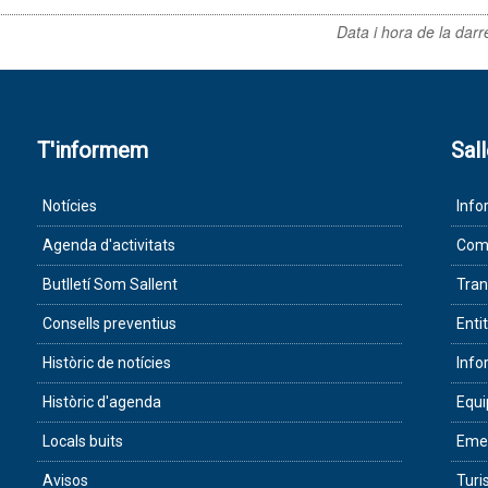
Data i hora de la darr
T'informem
Sal
Notícies
Info
Agenda d'activitats
Com 
Butlletí Som Sallent
Tran
Consells preventius
Enti
Històric de notícies
Info
Històric d'agenda
Equ
Locals buits
Eme
Avisos
Tur