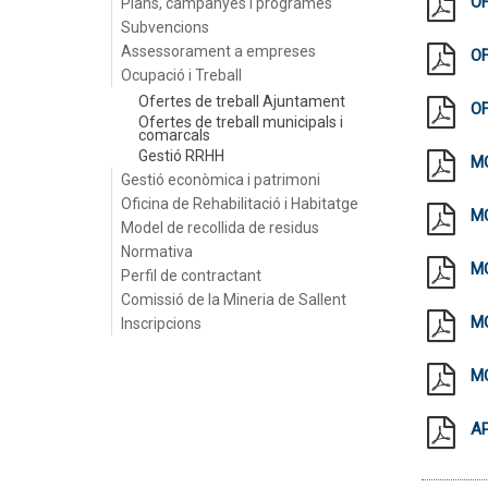
OF
Plans, campanyes i programes
Subvencions
Assessorament a empreses
O
Ocupació i Treball
Ofertes de treball Ajuntament
OF
Ofertes de treball municipals i
comarcals
Gestió RRHH
MO
Gestió econòmica i patrimoni
Oficina de Rehabilitació i Habitatge
MO
Model de recollida de residus
Normativa
MO
Perfil de contractant
Comissió de la Mineria de Sallent
MO
Inscripcions
MO
AP