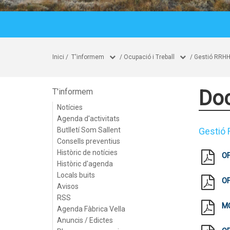
Inici
/
T'informem
/
Ocupació i Treball
/
Gestió RRH
Do
T'informem
Notícies
Agenda d'activitats
Butlletí Som Sallent
Gestió
Consells preventius
Històric de notícies
OF
Històric d'agenda
Locals buits
OF
Avisos
RSS
MO
Agenda Fàbrica Vella
Anuncis / Edictes