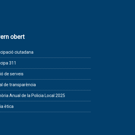
ern obert
icipació ciutadana
icipa 311
ió de serveis
al de transparència
ria Anual de la Policia Local 2025
ia ètica