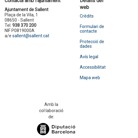
Contacta amb l'ajuntament
Detalls del
web
Ajuntament de Sallent
Plaça de la Vila, 1
Crèdits
08650 - Sallent
Tel.
938 370 200
Formulari de
NIF P0819000A
contacte
a/e
sallent@sallent.cat
Protecció de
dades
Avís legal
Accessibilitat
Mapa web
Amb la
col·laboració
de: