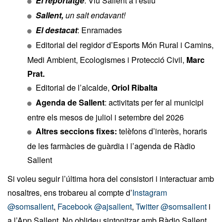
El reportatge
: Viu Sallent a l'estiu
Sallent,
un salt endavant!
El destacat
: Enramades
Editorial del regidor d’Esports Món Rural i Camins,
Medi Ambient, Ecologismes i Protecció Civil,
Marc
Prat.
Editorial de l’alcalde,
Oriol Ribalta
Agenda de Sallent
: activitats per fer al municipi
entre els mesos de juliol i setembre del 2026
Altres seccions fixes:
telèfons d’interès, horaris
de les farmàcies de guàrdia i l’agenda de Ràdio
Sallent
Si voleu seguir l’última hora del consistori i interactuar amb
nosaltres, ens trobareu al compte d’
Instagram
@somsallent
,
Facebook @ajsallent
,
Twitter @somsallent
i
a l’App Sallent. No oblideu sintonitzar amb Ràdio Sallent