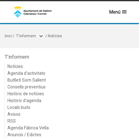
Menú
Inici
/
T'informem
/
Notícies
T'informem
Notícies
Agenda d'activitats
Butlletí Som Sallent
Consells preventius
Històric de notícies
Històric d'agenda
Locals buits
Avisos
RSS
Agenda Fàbrica Vella
Anuncis / Edictes