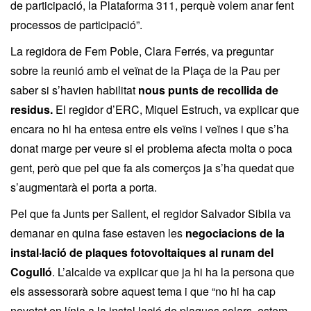
de participació, la Plataforma 311, perquè volem anar fent
processos de participació”.
La regidora de Fem Poble, Clara Ferrés, va preguntar
sobre la reunió amb el veïnat de la Plaça de la Pau per
saber si s’havien habilitat
nous punts de recollida de
residus.
El regidor d’ERC, Miquel Estruch, va explicar que
encara no hi ha entesa entre els veïns i veïnes i que s’ha
donat marge per veure si el problema afecta molta o poca
gent, però que pel que fa als comerços ja s’ha quedat que
s’augmentarà el porta a porta.
Pel que fa Junts per Sallent, el regidor Salvador Sibila va
demanar en quina fase estaven les
negociacions de la
instal·lació de plaques fotovoltaiques al runam del
Cogulló
. L’alcalde va explicar que ja hi ha la persona que
els assessorarà sobre aquest tema i que “no hi ha cap
novetat en línia a la instal·lació de plaques solars, estem