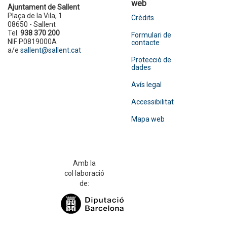
web
Ajuntament de Sallent
Plaça de la Vila, 1
Crèdits
08650 - Sallent
Tel.
938 370 200
Formulari de
NIF P0819000A
contacte
a/e
sallent@sallent.cat
Protecció de
dades
Avís legal
Accessibilitat
Mapa web
Amb la
col·laboració
de: