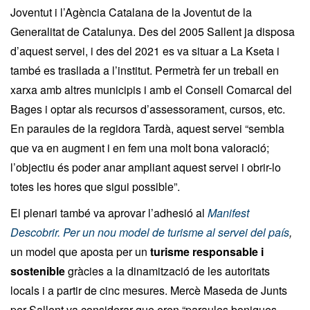
Joventut i l’Agència Catalana de la Joventut de la
Generalitat de Catalunya. Des del 2005 Sallent ja disposa
d’aquest servei, i des del 2021 es va situar a La Kseta i
també es trasllada a l’institut. Permetrà fer un treball en
xarxa amb altres municipis i amb el Consell Comarcal del
Bages i optar als recursos d’assessorament, cursos, etc.
En paraules de la regidora Tardà, aquest servei “sembla
que va en augment i en fem una molt bona valoració;
l’objectiu és poder anar ampliant aquest servei i obrir-lo
totes les hores que sigui possible”.
El plenari també va aprovar l’adhesió al
Manifest
Descobrir. Per un nou model de turisme al servei del país
,
un model que aposta per un
turisme responsable i
sostenible
gràcies a la dinamització de les autoritats
locals i a partir de cinc mesures. Mercè Maseda de Junts
per Sallent va considerar que eren “paraules boniques,