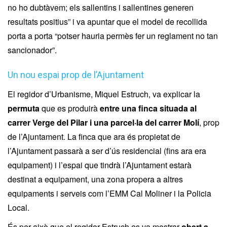
no ho dubtàvem; els sallentins i sallentines generen
resultats positius” i va apuntar que el model de recollida
porta a porta “potser hauria permès fer un reglament no tan
sancionador”.
Un nou espai prop de l’Ajuntament
El regidor d’Urbanisme, Miquel Estruch, va explicar la
permuta
que es produirà
entre una finca situada al
carrer Verge del Pilar i una parcel·la del carrer Molí
, prop
de l’Ajuntament. La finca que ara és propietat de
l’Ajuntament passarà a ser d’ús residencial (fins ara era
equipament) i l’espai que tindrà l’Ajuntament estarà
destinat a equipament, una zona propera a altres
equipaments i serveis com l’EMM Cal Moliner i la Policia
Local.
És per això que el regidor Estruch es va mostrar
obert a