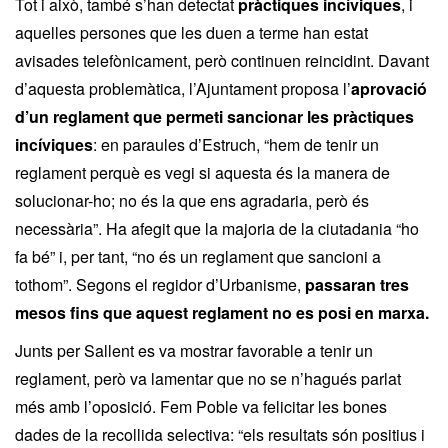
Tot i això, també s’han detectat
pràctiques incíviques
, i
aquelles persones que les duen a terme han estat
avisades telefònicament, però continuen reincidint. Davant
d’aquesta problemàtica, l’Ajuntament proposa l’
aprovació
d’un reglament que permeti sancionar les pràctiques
incíviques
: en paraules d’Estruch, “hem de tenir un
reglament perquè es vegi si aquesta és la manera de
solucionar-ho; no és la que ens agradaria, però és
necessària”. Ha afegit que la majoria de la ciutadania “ho
fa bé” i, per tant, “no és un reglament que sancioni a
tothom”. Segons el regidor d’Urbanisme,
passaran tres
mesos fins que aquest reglament no es posi en marxa.
Junts per Sallent es va mostrar favorable a tenir un
reglament, però va lamentar que no se n’hagués parlat
més amb l’oposició. Fem Poble va felicitar les bones
dades de la recollida selectiva: “els resultats són positius i