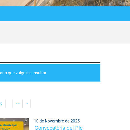
ria que vulguis consultar
10
>>
>
10 de Novembre de 2025
Convocatòria del Ple