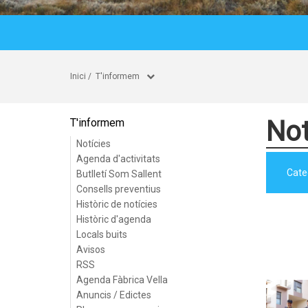
Inici
/
T'informem
Not
T'informem
Notícies
Agenda d'activitats
Cate
Butlletí Som Sallent
Consells preventius
Històric de notícies
Històric d'agenda
Locals buits
Avisos
RSS
Agenda Fàbrica Vella
Anuncis / Edictes