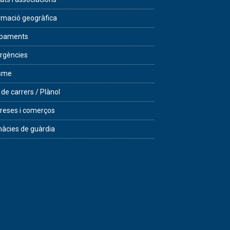
rmació geogràfica
ipaments
rgències
isme
 de carrers / Plànol
eses i comerços
àcies de guàrdia