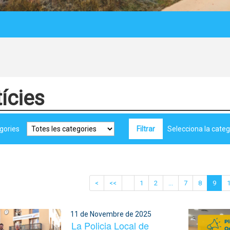
ícies
gories
Selecciona la catego
<
<<
1
2
...
7
8
9
11 de Novembre de 2025
La Policia Local de