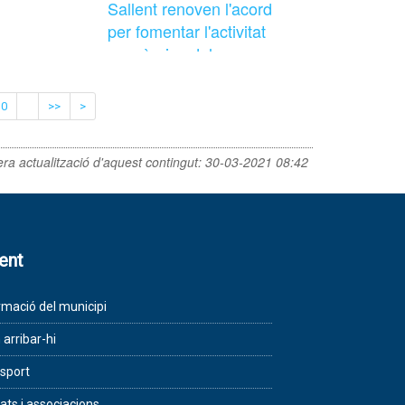
Sallent renoven l'acord
per fomentar l'activitat
econòmica del
municipi
10
>>
>
era actualització d'aquest contingut:
30-03-2021 08:42
lent
rmació del municipi
arribar-hi
sport
tats i associacions