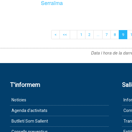
Serraïma
<
<<
1
2
...
7
8
9
Data i hora de la darr
T'informem
Sal
Notícies
Info
Agenda d'activitats
Com 
Butlletí Som Sallent
Tran
Consells preventius
Enti