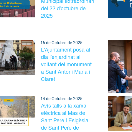
Municipal extraordinari
del 22 d'octubre de
2025
16 de Octubre de 2025
L'Ajuntament posa al
dia l'enjardinat al
voltant del monument
a Sant Antoni Maria i
Claret
14 de Octubre de 2025
Avís talls a la xarxa
elèctrica al Mas de
Sant Pere i Eslgèsia
de Sant Pere de