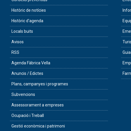
Històric de notícies
Info
Històric d'agenda
Equ
Locals buits
Eme
Avisos
Tur
RSS
Guia
Agenda Fàbrica Vella
Empr
Anuncis / Edictes
Farm
Plans, campanyes i programes
Subvencions
Assessorament a empreses
Ocupació i Treball
Gestió econòmica i patrimoni