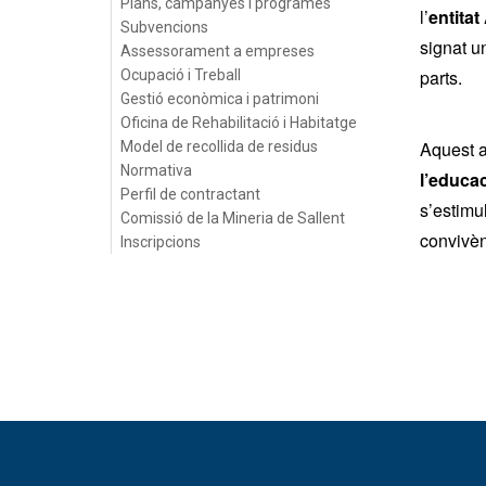
Plans, campanyes i programes
l’
entita
Subvencions
signat u
Assessorament a empreses
parts.
Ocupació i Treball
Gestió econòmica i patrimoni
Oficina de Rehabilitació i Habitatge
Aquest a
Model de recollida de residus
Normativa
l’educac
Perfil de contractant
s’estimu
Comissió de la Mineria de Sallent
convivèn
Inscripcions