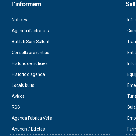
T'informem
Sal
Notícies
Info
Agenda d'activitats
Com 
Butlletí Som Sallent
Tran
Consells preventius
Enti
Històric de notícies
Info
Històric d'agenda
Equ
Locals buits
Eme
Avisos
Tur
RSS
Guia
Agenda Fàbrica Vella
Empr
Anuncis / Edictes
Farm