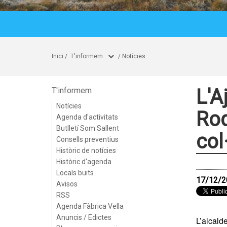
Inici
/
T'informem
/
Notícies
L'A
T'informem
Notícies
Roq
Agenda d'activitats
Butlletí Som Sallent
col
Consells preventius
Històric de notícies
Històric d'agenda
Locals buits
17/12/2
Avisos
RSS
Agenda Fàbrica Vella
Anuncis / Edictes
L’alcald