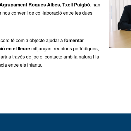
t Agrupament Roques Albes, Txell Puigbò
, han
n nou conveni de col·laboració entre les dues
cord té com a objecte ajudar a
fomentar
ió en el lleure
mitjançant reunions periòdiques,
larà a través de joc el contacte amb la natura i la
cia entre els infants.