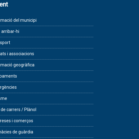
lent
rmació del municipi
arribar-hi
sport
tats i associacions
rmació geogràfica
ipaments
rgències
isme
 de carrers / Plànol
eses i comerços
àcies de guàrdia