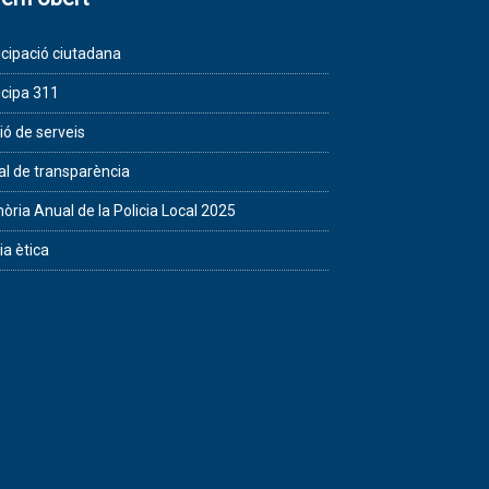
icipació ciutadana
icipa 311
ió de serveis
al de transparència
ria Anual de la Policia Local 2025
ia ètica