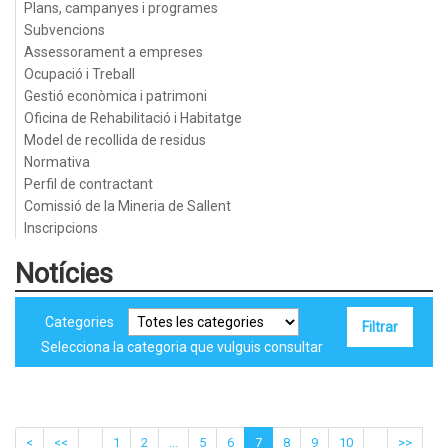
Plans, campanyes i programes
Subvencions
Assessorament a empreses
Ocupació i Treball
Gestió econòmica i patrimoni
Oficina de Rehabilitació i Habitatge
Model de recollida de residus
Normativa
Perfil de contractant
Comissió de la Mineria de Sallent
Inscripcions
Notícies
Categories
Selecciona la categoria que vulguis consultar
<
<<
1
2
...
5
6
7
8
9
10
>>