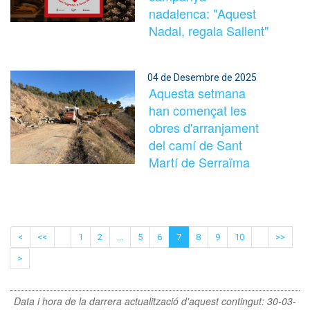
nadalenca: "Aquest
Nadal, regala Sallent"
04 de Desembre de 2025
Aquesta setmana
han començat les
obres d'arranjament
del camí de Sant
Martí de Serraïma
<
<<
1
2
...
5
6
7
8
9
10
>>
>
Data i hora de la darrera actualització d'aquest contingut:
30-03-