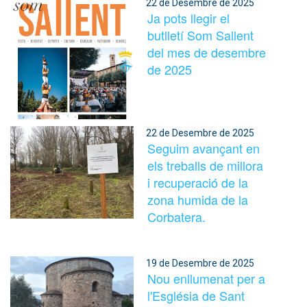
22 de Desembre de 2025
Ja pots llegir el
butlletí Som Sallent
del mes de desembre
de 2025
22 de Desembre de 2025
Seguim avançant en
els treballs de millora
i recuperació de la
zona humida de la
Corbatera.
19 de Desembre de 2025
Nou enllumenat per a
l'Església de Sant