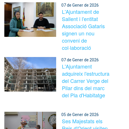
07 de Gener de 2026
L'Ajuntament de
Sallent i l'entitat
Associació Gataris
signen un nou
conveni de
col·laboració
07 de Gener de 2026
L'Ajuntament
adquireix l'estructura
del Carrer Verge del
Pilar dins del marc
del Pla d'Habitatge
05 de Gener de 2026
Ses Majestats els
Reis d'Orient visiten