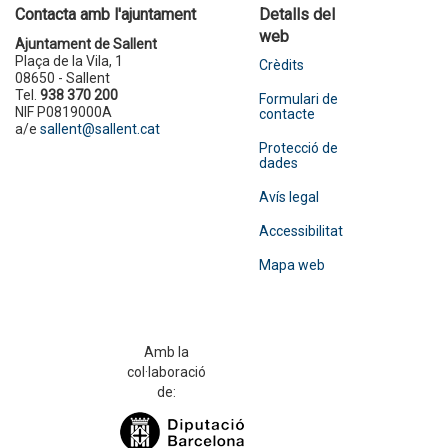
Contacta amb l'ajuntament
Detalls del
web
Ajuntament de Sallent
Plaça de la Vila, 1
Crèdits
08650 - Sallent
Tel.
938 370 200
Formulari de
NIF P0819000A
contacte
a/e
sallent@sallent.cat
Protecció de
dades
Avís legal
Accessibilitat
Mapa web
Amb la
col·laboració
de: