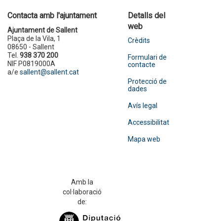
Contacta amb l'ajuntament
Detalls del
web
Ajuntament de Sallent
Plaça de la Vila, 1
Crèdits
08650 - Sallent
Tel.
938 370 200
Formulari de
NIF P0819000A
contacte
a/e
sallent@sallent.cat
Protecció de
dades
Avís legal
Accessibilitat
Mapa web
Amb la
col·laboració
de: