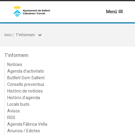
Menú
Inici
/
T'informem
T'informem
Notícies
Agenda d'activitats
Butlletí Som Sallent
Consells preventius
Històric de notícies
Històric d'agenda
Locals buits
Avisos
RSS
Agenda Fàbrica Vella
Anuncis / Edictes