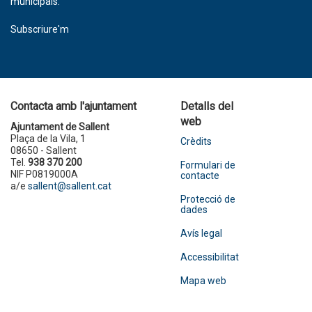
municipals.
Subscriure'm
Contacta amb l'ajuntament
Detalls del
web
Ajuntament de Sallent
Plaça de la Vila, 1
Crèdits
08650 - Sallent
Tel.
938 370 200
Formulari de
NIF P0819000A
contacte
a/e
sallent@sallent.cat
Protecció de
dades
Avís legal
Accessibilitat
Mapa web