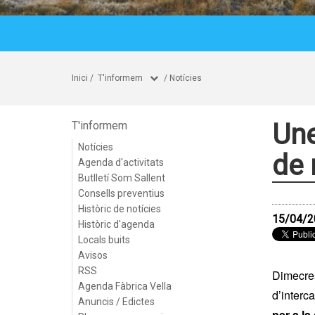
Inici
/
T'informem
/
Notícies
Une
T'informem
Notícies
de 
Agenda d'activitats
Butlletí Som Sallent
Consells preventius
Històric de notícies
15/04/2
Històric d'agenda
Locals buits
Avisos
RSS
Dimecres 
Agenda Fàbrica Vella
d’interc
Anuncis / Edictes
per a la