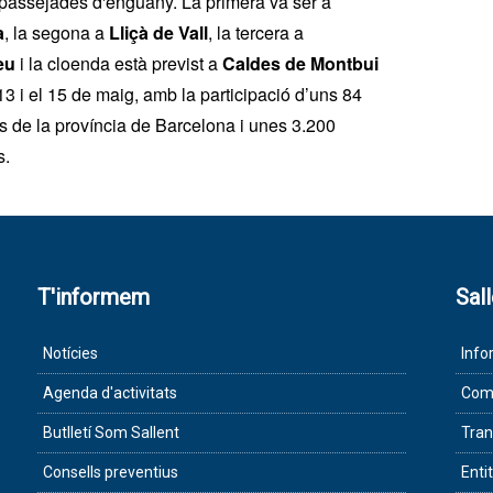
 passejades d'enguany. La primera va ser a
a
, la segona a
Lliçà de Vall
, la tercera a
eu
i la cloenda està previst a
Caldes de Montbui
 13 i el 15 de maig, amb la participació d’uns 84
s de la província de Barcelona i unes 3.200
s.
T'informem
Sal
Notícies
Info
Agenda d'activitats
Com 
Butlletí Som Sallent
Tran
Consells preventius
Enti