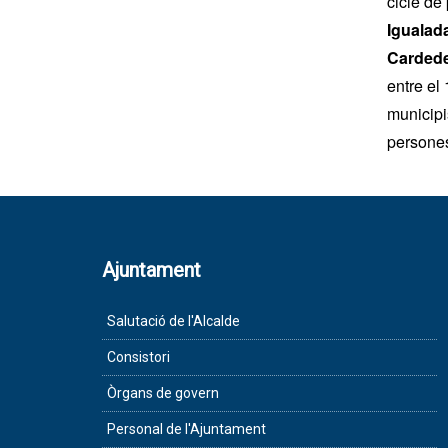
cicle de
Igualad
Carded
entre el
municipi
persone
Ajuntament
Salutació de l'Alcalde
Consistori
Òrgans de govern
Personal de l'Ajuntament