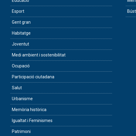
Educació
Memò
Esport
Búst
Gent gran
Habitatge
Joventut
Medi ambient i sostenibilitat
Ocupació
Participació ciutadana
Salut
Urbanisme
Memòria històrica
Igualtat i Feminismes
Patrimoni