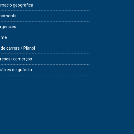
rmació geogràfica
ipaments
rgències
isme
 de carrers / Plànol
eses i comerços
àcies de guàrdia