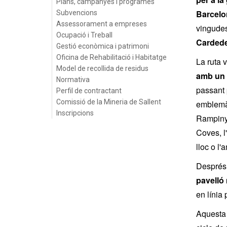
Plans, campanyes i programes
Barcelo
Subvencions
Assessorament a empreses
vingudes
Ocupació i Treball
Cardedeu
Gestió econòmica i patrimoni
Oficina de Rehabilitació i Habitatge
La ruta v
Model de recollida de residus
amb un 
Normativa
passant 
Perfil de contractant
Comissió de la Mineria de Sallent
emblemàti
Inscripcions
Rampinya
Coves, l
lloc o l'
Després 
pavelló
en línia 
Aquesta 