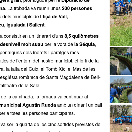
na
. La trobada va reunir unes
200 persones
 dels municipis de
Lliçà de Vall,
, Igualada i Sallent
.
a consistir en un itinerari d'uns
8,5 quilòmetres
desnivell molt suau
per la vora de
la Séquia
,
per alguns dels indrets i paratges més
cs de l'entorn del nostre municipi: el fortí de la
, la falla del Guix, el Tomb Xic, el Mas de les
'església romànica de Santa Magdalena de Bell-
amfiteatre de la Sala.
de la caminada, la jornada va continuar al
 municipal Agustín Rueda
amb un dinar i un ball
per a totes les persones participants.
va ser la quarta de les cinc sortides previstes del