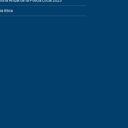
ria Anual de la Policia Local 2025
ia ètica