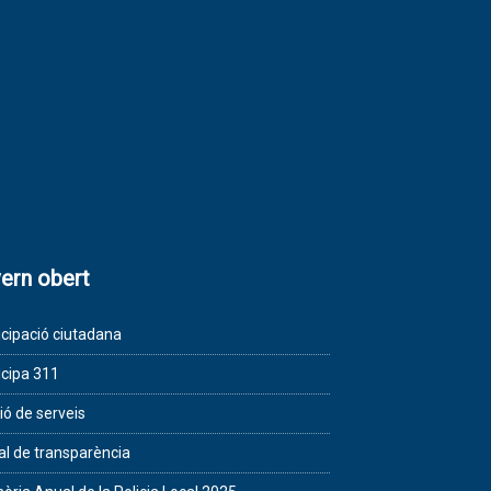
ern obert
icipació ciutadana
icipa 311
ió de serveis
al de transparència