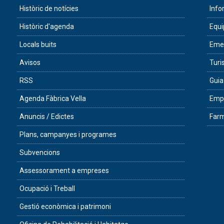
Històric de notícies
Info
Històric d'agenda
Equ
Locals buits
Eme
Avisos
Tur
RSS
Guia
Agenda Fàbrica Vella
Empr
Anuncis / Edictes
Farm
Plans, campanyes i programes
Subvencions
Assessorament a empreses
Ocupació i Treball
Gestió econòmica i patrimoni