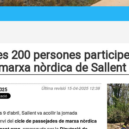
s 200 persones participe
marxa nòrdica de Sallent
Última revisió
15-04-2025 12:38
025
9 d'abril, Sallent va acollir la jornada
anvi del
cicle de passejades de marxa nòrdica
 gent gran
, promoguda per la
Diputació de