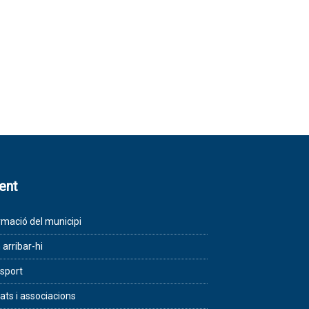
lent
rmació del municipi
arribar-hi
sport
tats i associacions