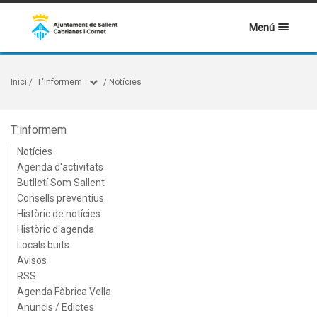
Menú
Inici
/
T'informem
/
Notícies
T'informem
Notícies
Agenda d'activitats
Butlletí Som Sallent
Consells preventius
Històric de notícies
Històric d'agenda
Locals buits
Avisos
RSS
Agenda Fàbrica Vella
Anuncis / Edictes