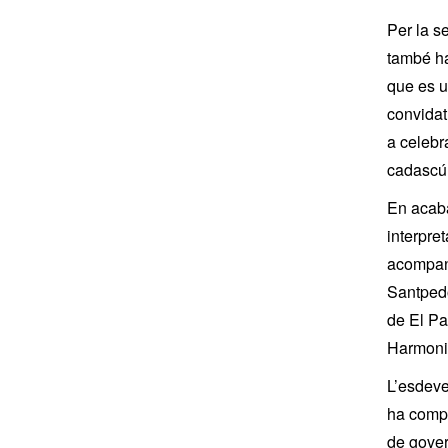
Per la s
també ha
que es u
convidat
a celebr
cadascú 
En acaba
interpre
acompany
Santpedor
de El Pa
Harmoni
L’esdeve
ha compt
de gover