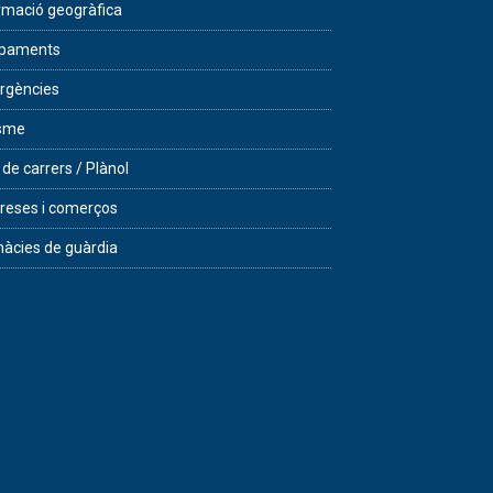
rmació geogràfica
ipaments
rgències
isme
 de carrers / Plànol
eses i comerços
àcies de guàrdia