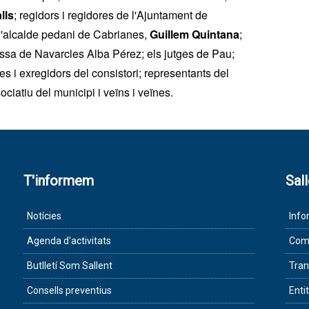
lls
; regidors i regidores de l'Ajuntament de
 l'alcalde pedani de Cabrianes,
Guillem Quintana
;
essa de Navarcles Alba Pérez; els jutges de Pau;
es i exregidors del consistori; representants del
sociatiu del municipi i veïns i veïnes.
T'informem
Sal
Notícies
Info
Agenda d'activitats
Com 
Butlletí Som Sallent
Tran
Consells preventius
Enti