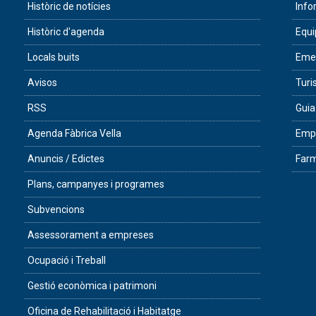
Històric de notícies
Info
Històric d'agenda
Equ
Locals buits
Eme
Avisos
Tur
RSS
Guia
Agenda Fàbrica Vella
Empr
Anuncis / Edictes
Farm
Plans, campanyes i programes
Subvencions
Assessorament a empreses
Ocupació i Treball
Gestió econòmica i patrimoni
Oficina de Rehabilitació i Habitatge