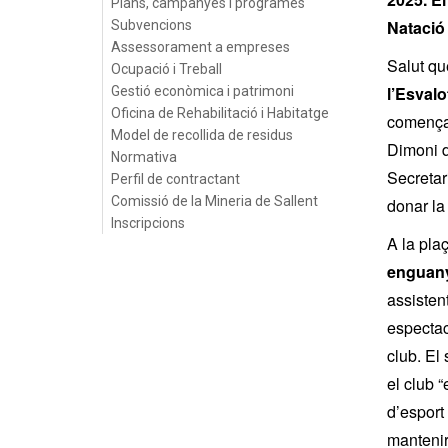
Plans, campanyes i programes
Natació
Subvencions
Assessorament a empreses
Salut qu
Ocupació i Treball
l’Esvalo
Gestió econòmica i patrimoni
Oficina de Rehabilitació i Habitatge
començam
Model de recollida de residus
Dimoni d
Normativa
Secretar
Perfil de contractant
Comissió de la Mineria de Sallent
donar la
Inscripcions
A la plaç
enguany
assisten
espectac
club. El
el club 
d’esport 
mantenir