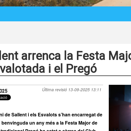
lent arrenca la Festa Ma
svalotada i el Pregó
Última revisió
13-09-2025 13:11
025
i de Sallent i els Esvalots s’han encarregat de
a benvinguda un any més a la Festa Major de
 tradicional Pregó ha estat a càrrec del Club