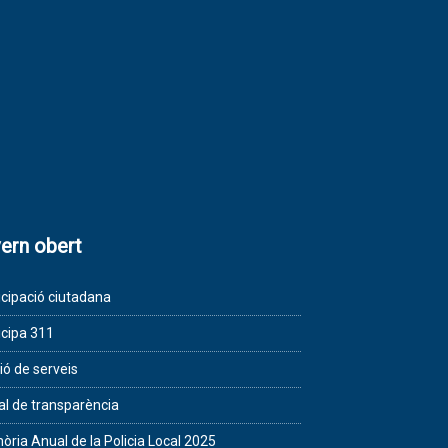
ern obert
icipació ciutadana
icipa 311
ió de serveis
al de transparència
ria Anual de la Policia Local 2025