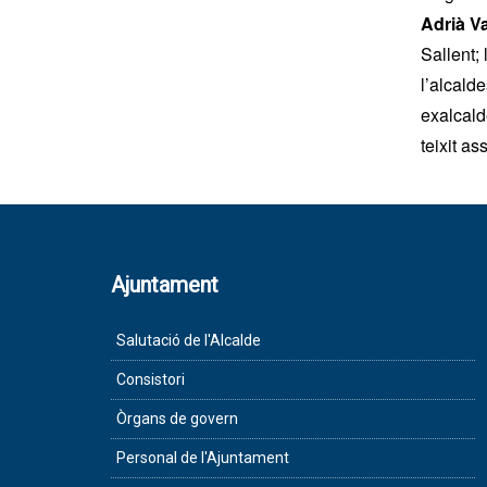
Adrià Va
Sallent;
l’alcald
exalcald
teixit as
Ajuntament
Salutació de l'Alcalde
Consistori
Òrgans de govern
Personal de l'Ajuntament