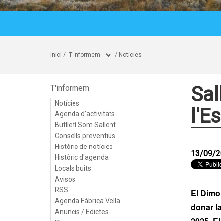
Inici
/
T'informem
/
Notícies
Sal
T'informem
Notícies
l'E
Agenda d'activitats
Butlletí Som Sallent
Consells preventius
Històric de notícies
13/09/2
Històric d'agenda
Locals buits
Avisos
RSS
El Dimon
Agenda Fàbrica Vella
donar l
Anuncis / Edictes
2025. El