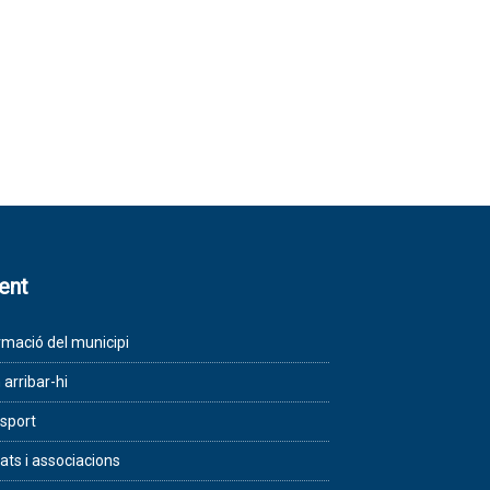
lent
rmació del municipi
arribar-hi
sport
tats i associacions