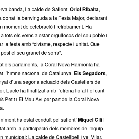
erva banda, l’alcalde de Sallent,
Oriol Ribalta
,
 donat la benvinguda a la Festa Major, declarant
n moment de celebració i retrobament. Ha
 a tots els veïns a estar orgullosos del seu poble i
ar la festa amb “civisme, respecte i unitat. Que
posi el seu granet de sorra”.
t els parlaments, la Coral Nova Harmonia ha
tat l’himne nacional de Catalunya,
Els Segadors
,
at d’una segona actuació dels Castellers de
. L’acte ha finalitzat amb l’ofrena floral i el cant
ís Petit i El Meu Avi per part de la Coral Nova
a.
niment ha estat conduït pel sallentí
Miquel Gili
i
at amb la participació dels membres de l'equip
n municipal;
L’alcalde de Castellbell i vel Vilar,