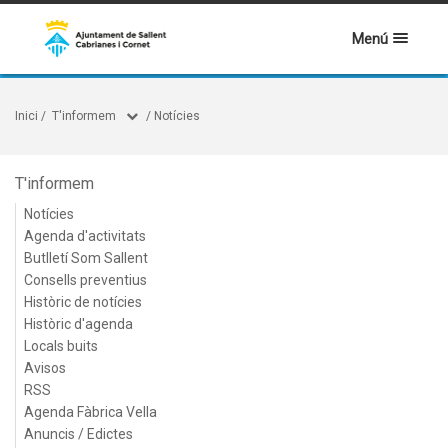
Menú
Inici
/
T'informem
/
Notícies
T'informem
Notícies
Agenda d'activitats
Butlletí Som Sallent
Consells preventius
Històric de notícies
Històric d'agenda
Locals buits
Avisos
RSS
Agenda Fàbrica Vella
Anuncis / Edictes