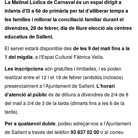
La Matinal Lúdica de Carnaval és un espai dirigit a
infants d'I3 a 6è de primària per tal d'alliberar temps a
les famílies i millorar la conciliació familiar durant el
divendres, 28 de febrer, dia de lliure elecció als centres
educatius de Sallent.
El servei estarà disponible des
de les
9 del matí fins a la
1 del migdia
, a l'Espai Cultural Fàbrica Vella.
Les inscripcions
són gratuïtes i limitades, i es poden
realitzar entre el 12 i el 18 de febrer (ambdós inclosos)
presencialment a l’Ajuntament de Sallent.
L'horari
d'atenció al públic
és de dilluns a divendres de 2/4 de 8
del matí a 3/4 de 3 de la tarda (dimarts fins a les 6 de la
tarda).
Per a qualsevol dubte
, podeu adreçar-vos a l’Ajuntament
de Sallent a través del telèfon
93 837 02 00
o al correu