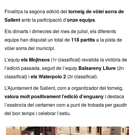
Finalitza la segona edició del
torneig de vòlei sorra de
Sallent
amb la participació d’
onze equips
.
Els dimarts i dimecres del mes de juliol, els diferents
equips han disputat un total de
118 partits
a la pista de
vòlei sorra del municipi.
L’equip
els Mojinsos
(1r classificat) revalida la victòria de
l’edició passada, seguit de l’equip
Balsareny Lliure
(2n
classificat) i
els Waterpolo 2
(3r classificat).
L’Ajuntament de Sallent, com a organitzador del torneig,
valora molt positivament l’edició d’enguany
i destaca
l’essència del certamen com a punt de trobada per gaudir
del bon temps i celebrar l’estiu.