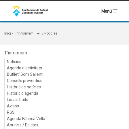
Menú
Inici
/
T'informem
/
Notícies
T'informem
Notícies
Agenda d'activitats
Butlletí Som Sallent
Consells preventius
Històric de notícies
Històric d'agenda
Locals buits
Avisos
RSS
Agenda Fàbrica Vella
Anuncis / Edictes