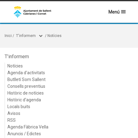
Menú
Inici
/
T'informem
/
Notícies
T'informem
Notícies
Agenda d'activitats
Butlletí Som Sallent
Consells preventius
Històric de notícies
Històric d'agenda
Locals buits
Avisos
RSS
Agenda Fàbrica Vella
Anuncis / Edictes