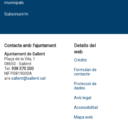
municipals.
Subscriure'm
Contacta amb l'ajuntament
Detalls del
web
Ajuntament de Sallent
Plaça de la Vila, 1
Crèdits
08650 - Sallent
Tel.
938 370 200
Formulari de
NIF P0819000A
contacte
a/e
sallent@sallent.cat
Protecció de
dades
Avís legal
Accessibilitat
Mapa web