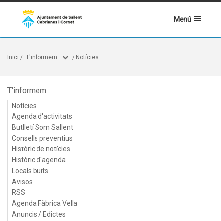
Menú
Inici
/
T'informem
/
Notícies
T'informem
Notícies
Agenda d'activitats
Butlletí Som Sallent
Consells preventius
Històric de notícies
Històric d'agenda
Locals buits
Avisos
RSS
Agenda Fàbrica Vella
Anuncis / Edictes