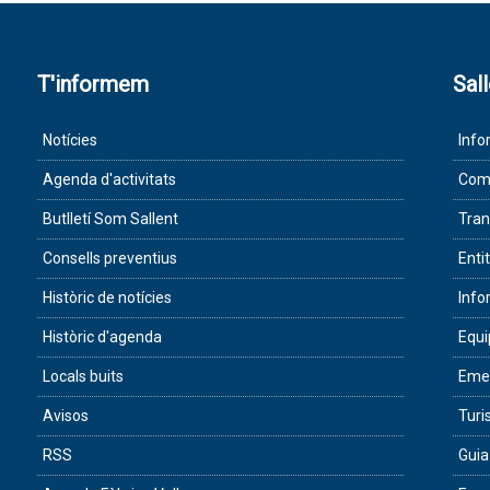
T'informem
Sal
Notícies
Info
Agenda d'activitats
Com 
Butlletí Som Sallent
Tran
Consells preventius
Enti
Històric de notícies
Info
Històric d'agenda
Equ
Locals buits
Eme
Avisos
Tur
RSS
Guia