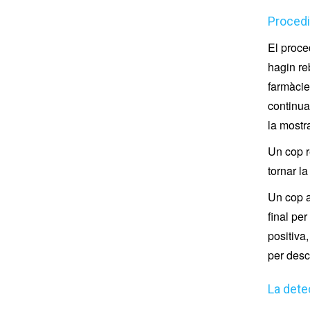
Proced
El proce
hagin re
farmàcie
continuac
la mostr
Un cop r
tornar la
Un cop a
final per
positiva,
per desc
La dete