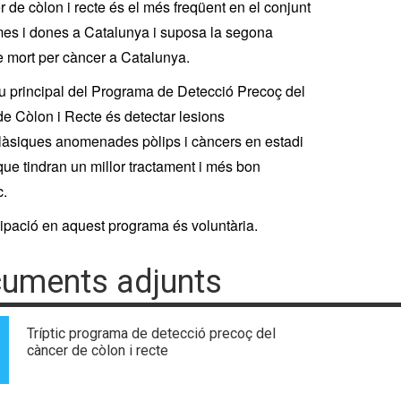
r de còlon i recte és el més freqüent en el conjunt
es i dones a Catalunya i suposa la segona
 mort per càncer a Catalunya.
iu principal del Programa de Detecció Precoç del
e Còlon i Recte és detectar lesions
àsiques anomenades pòlips i càncers en estadi
que tindran un millor tractament i més bon
c.
cipació en aquest programa és voluntària.
uments adjunts
Tríptic programa de detecció precoç del
càncer de còlon i recte