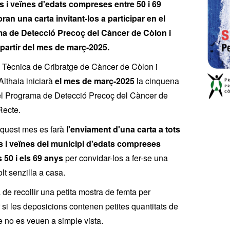
s i veïnes d'edats compreses entre 50 i 69
ran una carta invitant-los a participar en el
a de Detecció Precoç del Càncer de Còlon i
partir del mes de març-2025.
a Tècnica de Cribratge de Càncer de Còlon i
Althaia iniciarà
el mes de març-2025
la cinquena
l Programa de Detecció Precoç del Càncer de
Recte.
quest mes es farà
l'enviament d'una carta a tots
ns i veïnes del municipi d'edats compreses
s 50 i els 69 anys
per convidar-los a fer-se una
lt senzilla a casa.
a de recollir una petita mostra de femta per
r si les deposicions contenen petites quantitats de
 no es veuen a simple vista.