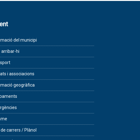
lent
rmació del municipi
arribar-hi
sport
tats i associacions
rmació geogràfica
ipaments
rgències
isme
 de carrers / Plànol