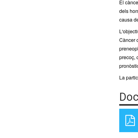
El cànce
dels hom
causa de
L'object
Càncer d
preneopl
precoç, 
pronòsti
La parti
Doc