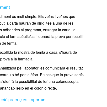
iment
diment és molt simple. Els veïns i veïnes que
but la carta hauran de dirigir-se a una de les
s adherides al programa, entregar la carta i a
ió el farmacèutic/ca li donarà la prova per recollir
a de femta.
ecollida la mostra de femta a casa, s'haurà de
 prova a la farmàcia.
nalitzada pel laboratori es comunicarà el resultat
 correu o bé per telèfon. En cas que la prova sortís
 s'oferirà la possibilitat de fer una colonoscòpia
artar cap lesió en el còlon o recte.
cció precoç és important