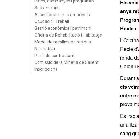
Plans, campanyes i programes
Els veïn
Subvencions
anys reb
Assessorament a empreses
Program
Ocupació i Treball
Recte a 
Gestió econòmica i patrimoni
Oficina de Rehabilitació i Habitatge
L’Oficin
Model de recollida de residus
Recte d’
Normativa
Perfil de contractant
ronda de
Comissió de la Mineria de Sallent
Còlon i 
Inscripcions
Durant a
els veï
entre el
prova mo
Es tract
analitza
sang que