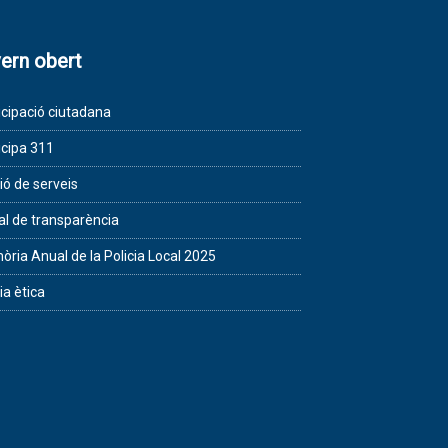
ern obert
icipació ciutadana
icipa 311
ió de serveis
al de transparència
ria Anual de la Policia Local 2025
ia ètica