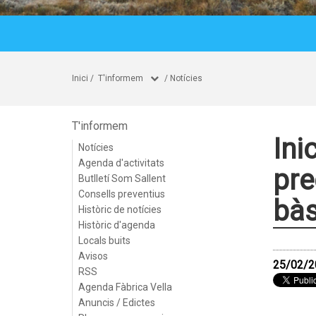
Inici
/
T'informem
/
Notícies
T'informem
Ini
Notícies
Agenda d'activitats
pre
Butlletí Som Sallent
Consells preventius
bàs
Històric de notícies
Històric d'agenda
Locals buits
Avisos
25/02/2
RSS
Agenda Fàbrica Vella
Anuncis / Edictes