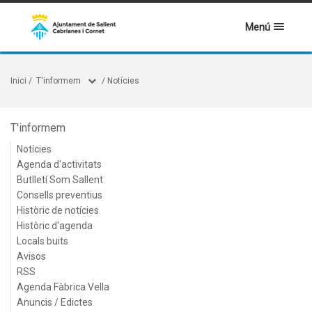
Menú
Inici
/
T'informem
/
Notícies
T'informem
Notícies
Agenda d'activitats
Butlletí Som Sallent
Consells preventius
Històric de notícies
Històric d'agenda
Locals buits
Avisos
RSS
Agenda Fàbrica Vella
Anuncis / Edictes