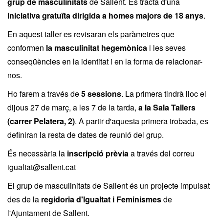
grup de masculinitats
de Sallent. Es tracta d'una
iniciativa gratuïta dirigida a homes majors de 18 anys
.
En aquest taller es revisaran els paràmetres que
conformen
la masculinitat hegemònica
i les seves
conseqüències en la identitat i en la forma de relacionar-
nos.
Ho farem a través de
5 sessions
. La primera tindrà lloc el
dijous 27 de març, a les 7 de la tarda,
a la Sala Tallers
(carrer Pelatera, 2)
. A partir d'aquesta primera trobada, es
definiran la resta de dates de reunió del grup.
És necessària la
inscripció prèvia
a través del correu
igualtat@sallent.cat
El grup de masculinitats de Sallent és un projecte impulsat
des de la
regidoria d'Igualtat i Feminismes
de
l'Ajuntament de Sallent.