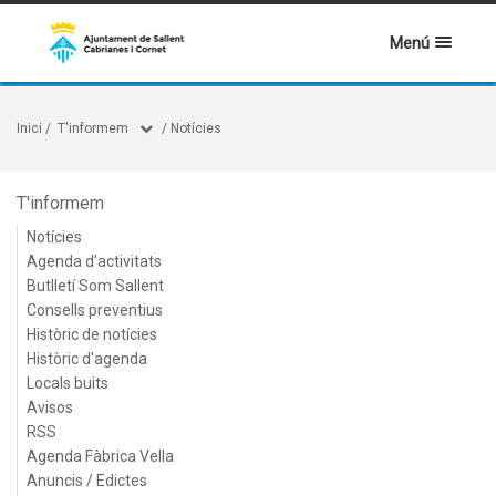
Menú
Inici
/
T'informem
/
Notícies
T'informem
Notícies
Agenda d'activitats
Butlletí Som Sallent
Consells preventius
Històric de notícies
Històric d'agenda
Locals buits
Avisos
RSS
Agenda Fàbrica Vella
Anuncis / Edictes