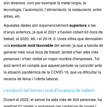
són diversos, com per exemple la metal·lúrgia, la
tecnologia, l’automoció, l’alimentació, la restauració, entre
altres, etc.
Aquestes dades són exponencialment
superiors
a les
d’anys anteriors, ja que el 2021 s’havien cobert 63 llocs de
treball; el 2020, 46; i el 2019, 3. Unes xifres que demostren
una
evolució molt favorable
del servei, ja que a banda de
generar més nous llocs de treball, també s'han atès més
persones i s'han visitat un major nombre d'empreses. Tot
això tenint en compte que aquest període va coincidir amb
la situació pandèmica de la COVID-19, que va dificultar la
recerca de feina i l’oferta laboral.
L’evolució del Servei Local d’Ocupació de Sallent
Durant el 2022, el servei ha atès més de 400 persones, ha
realitzat 57 visites a empreses per captar-ne de noves i