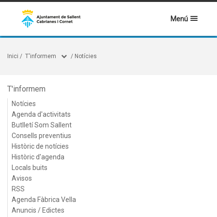
Menú
Inici
/
T'informem
/
Notícies
T'informem
Notícies
Agenda d'activitats
Butlletí Som Sallent
Consells preventius
Històric de notícies
Històric d'agenda
Locals buits
Avisos
RSS
Agenda Fàbrica Vella
Anuncis / Edictes