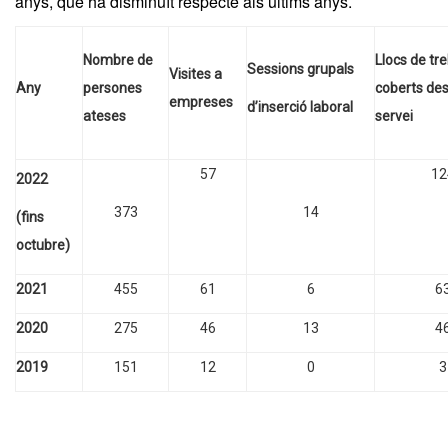
anys, que ha disminuït respecte als últims anys.
Nombre de
Llocs de tre
Sessions grupals
Visites a
Any
persones
coberts des
empreses
d’inserció laboral
ateses
servei
57
12
2022
373
14
(fins
octubre)
2021
455
61
6
6
2020
275
46
13
4
2019
151
12
0
3