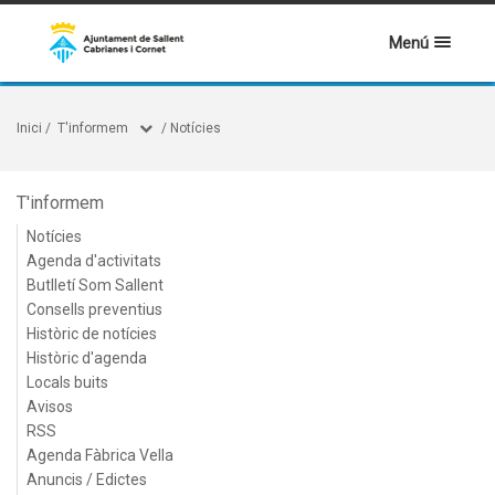
Menú
Inici
/
T'informem
/
Notícies
T'informem
Notícies
Agenda d'activitats
Butlletí Som Sallent
Consells preventius
Històric de notícies
Històric d'agenda
Locals buits
Avisos
RSS
Agenda Fàbrica Vella
Anuncis / Edictes