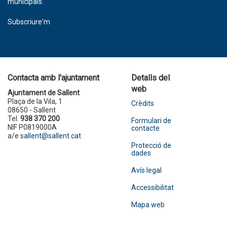
municipals.
Subscriure'm
Contacta amb l'ajuntament
Detalls del
web
Ajuntament de Sallent
Plaça de la Vila, 1
Crèdits
08650 - Sallent
Tel.
938 370 200
Formulari de
NIF P0819000A
contacte
a/e
sallent@sallent.cat
Protecció de
dades
Avís legal
Accessibilitat
Mapa web