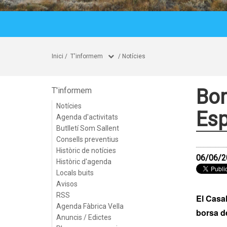
Inici
/
T'informem
/
Notícies
Bor
T'informem
Notícies
Esp
Agenda d'activitats
Butlletí Som Sallent
Consells preventius
Històric de notícies
06/06/2
Històric d'agenda
Locals buits
Avisos
RSS
El Casal
Agenda Fàbrica Vella
borsa de
Anuncis / Edictes