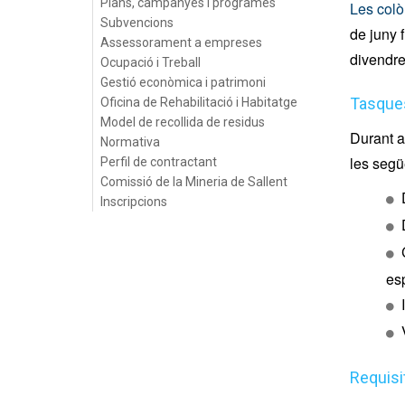
Plans, campanyes i programes
Les colò
Subvencions
de juny f
Assessorament a empreses
divendre
Ocupació i Treball
Gestió econòmica i patrimoni
Tasque
Oficina de Rehabilitació i Habitatge
Model de recollida de residus
Durant a
Normativa
les segü
Perfil de contractant
Comissió de la Mineria de Sallent
Inscripcions
es
Requisi