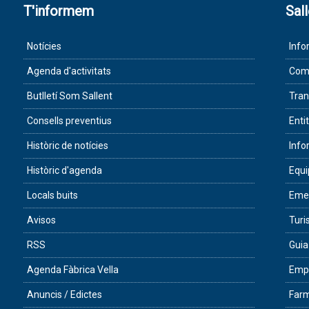
T'informem
Sal
Notícies
Info
Agenda d'activitats
Com 
Butlletí Som Sallent
Tran
Consells preventius
Enti
Històric de notícies
Info
Històric d'agenda
Equ
Locals buits
Eme
Avisos
Tur
RSS
Guia
Agenda Fàbrica Vella
Empr
Anuncis / Edictes
Farm