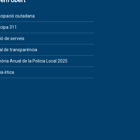
ern obert
icipació ciutadana
icipa 311
ió de serveis
al de transparència
ria Anual de la Policia Local 2025
ia ètica