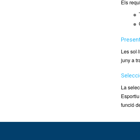
Els requi
Present
Les sol·
juny a t
Selecci
La selec
Esportiu
funció d