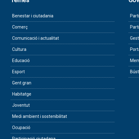
Temes
Gov
Benestar i ciutadania
Part
Comerç
Part
Comunicació i actualitat
Gest
Cultura
Port
Educació
Memò
Esport
Búst
Gent gran
Habitatge
Joventut
Medi ambient i sostenibilitat
Ocupació
Participació ciutadana