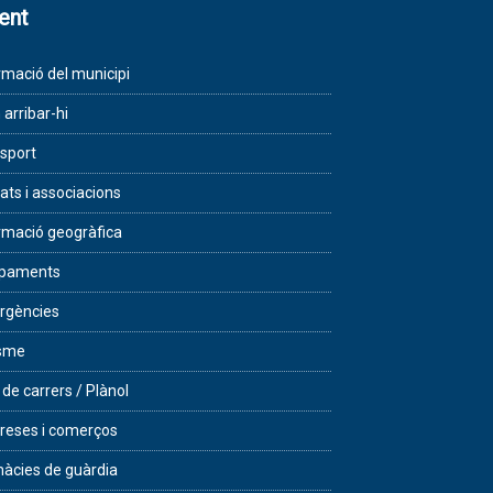
lent
rmació del municipi
arribar-hi
sport
tats i associacions
rmació geogràfica
ipaments
rgències
isme
 de carrers / Plànol
eses i comerços
àcies de guàrdia