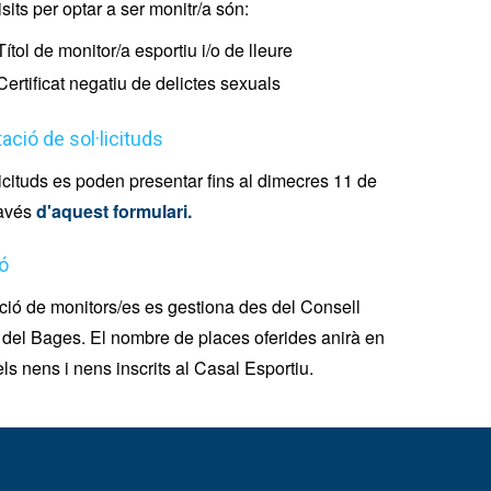
sits per optar a ser monitr/a són:
Títol de monitor/a esportiu i/o de lleure
Certificat negatiu de delictes sexuals
ació de sol·licituds
licituds es poden presentar fins al dimecres 11 de
ravés
d'aquest formulari
.
ó
ció de monitors/es es gestiona des del Consell
 del Bages. El nombre de places oferides anirà en
els nens i nens inscrits al Casal Esportiu.