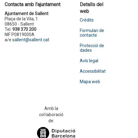
Contacta amb l'ajuntament
Detalls del
web
Ajuntament de Sallent
Plaça de la Vila, 1
Crèdits
08650 - Sallent
Tel.
938 370 200
Formulari de
NIF P0819000A
contacte
a/e
sallent@sallent.cat
Protecció de
dades
Avís legal
Accessibilitat
Mapa web
Amb la
col·laboració
de: