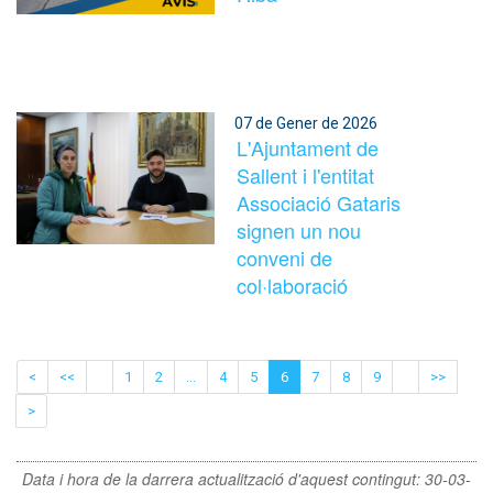
07 de Gener de 2026
L'Ajuntament de
Sallent i l'entitat
Associació Gataris
signen un nou
conveni de
col·laboració
<
<<
1
2
...
4
5
6
7
8
9
>>
>
Data i hora de la darrera actualització d'aquest contingut:
30-03-