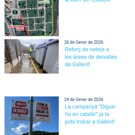
26 de Gener de 2026
Reforç de neteja a
les àrees de deixalles
de Sallent!
24 de Gener de 2026
La campanya "Digue-
ho en català!" ja la
pots trobar a Sallent!