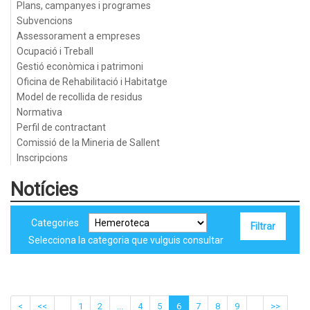
Plans, campanyes i programes
Subvencions
Assessorament a empreses
Ocupació i Treball
Gestió econòmica i patrimoni
Oficina de Rehabilitació i Habitatge
Model de recollida de residus
Normativa
Perfil de contractant
Comissió de la Mineria de Sallent
Inscripcions
Notícies
Categories
Selecciona la categoria que vulguis consultar
<
<<
1
2
...
4
5
6
7
8
9
>>