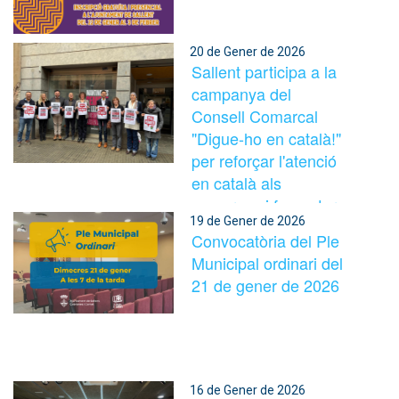
20 de Gener de 2026
Sallent participa a la
campanya del
Consell Comarcal
"Digue-ho en català!"
per reforçar l'atenció
en català als
comerços i fomentar
19 de Gener de 2026
l'ús de la llengua
Convocatòria del Ple
Municipal ordinari del
21 de gener de 2026
16 de Gener de 2026