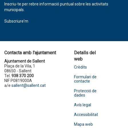
Inscriu-te per rebre informació puntual sobre les activitats
municipals.
Subscriure'm
Contacta amb l'ajuntament
Detalls del
web
Ajuntament de Sallent
Plaça de la Vila, 1
Crèdits
08650 - Sallent
Tel.
938 370 200
Formulari de
NIF P0819000A
contacte
a/e
sallent@sallent.cat
Protecció de
dades
Avís legal
Accessibilitat
Mapa web