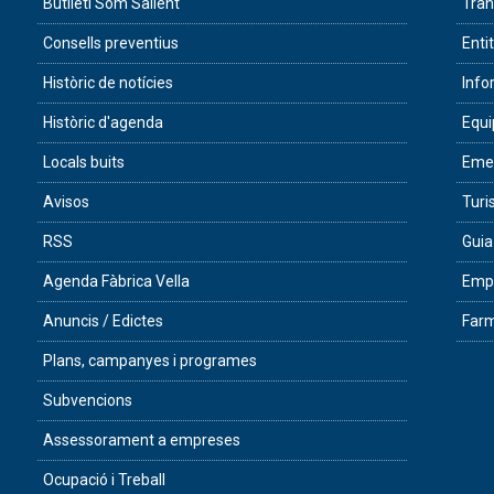
Butlletí Som Sallent
Tran
Consells preventius
Enti
Històric de notícies
Info
Històric d'agenda
Equ
Locals buits
Eme
Avisos
Tur
RSS
Guia
Agenda Fàbrica Vella
Empr
Anuncis / Edictes
Farm
Plans, campanyes i programes
Subvencions
Assessorament a empreses
Ocupació i Treball