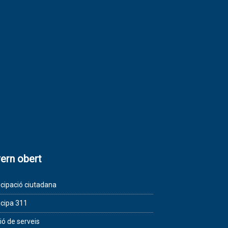
ern obert
icipació ciutadana
icipa 311
ió de serveis