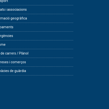
sport
tats i associacions
rmació geogràfica
ipaments
rgències
isme
 de carrers / Plànol
eses i comerços
àcies de guàrdia