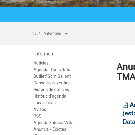
Inici
/
T'informem
T'informem
Notícies
Anun
Agenda d'activitats
TMA2
Butlletí Som Sallent
Consells preventius
Històric de notícies
Històric d'agenda
A
Locals buits
Avisos
(est
RSS
Data
Agenda Fàbrica Vella
Anuncis / Edictes