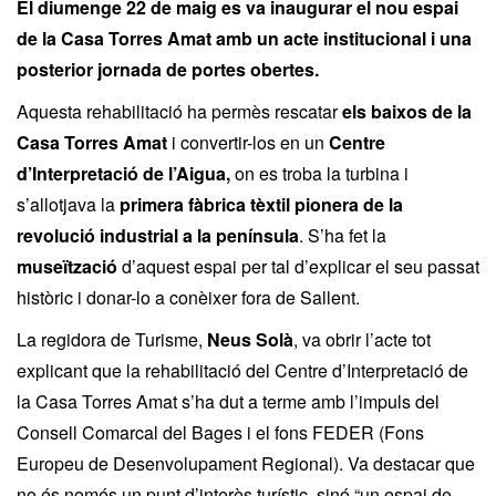
El diumenge 22 de maig es va inaugurar el nou espai
de la Casa Torres Amat amb un acte institucional i una
posterior jornada de portes obertes.
Aquesta rehabilitació ha permès rescatar
els baixos de la
Casa Torres Amat
i convertir-los en un
Centre
d’Interpretació de l’Aigua,
on es troba la turbina i
s’allotjava la
primera fàbrica tèxtil pionera de la
revolució industrial a la península
. S’ha fet la
museïtzació
d’aquest espai per tal d’explicar el seu passat
històric i donar-lo a conèixer fora de Sallent.
La regidora de Turisme,
Neus Solà
, va obrir l’acte tot
explicant que la rehabilitació del Centre d’Interpretació de
la Casa Torres Amat s’ha dut a terme amb l’impuls del
Consell Comarcal del Bages i el fons FEDER (Fons
Europeu de Desenvolupament Regional). Va destacar que
no és només un punt d’interès turístic, sinó “un espai de