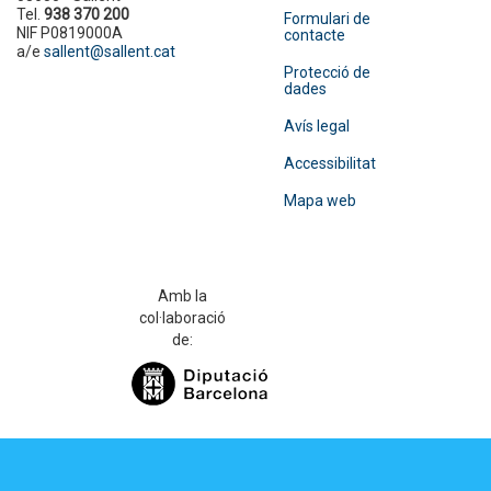
Tel.
938 370 200
Formulari de
NIF P0819000A
contacte
a/e
sallent@sallent.cat
Protecció de
dades
Avís legal
Accessibilitat
Mapa web
Amb la
col·laboració
de: