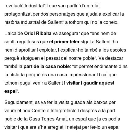
revolució industrial” i que van partir “d’un relat
protagonitzat per dos personatges que ajuda a explicar la
història industrial de Sallent” a tothom qui no la coneix.
L’alcalde
Oriol Ribalta
va assegurar que “ens hem de
sentir orgullosos que
el primer teler
sigui a Sallent: ho
hem d’aprofitar i explotar, i explicar-ho també a les escoles
perquè sàpiguen el passat del nostre poble”. Va destacar
també la
part de la casa noble
: “et permet endinsar-te dins
la història perquè és una casa impressionant i cal que
tothom pugui venir a Sallent i
visitar i gaudir aquest
espai
”.
Seguidament, es va fer la visita guiada als baixos per
veure el nou Centre d’interpretació i després a la part
noble de la Casa Torres Amat, un espai que ja es podia
visitar i que ara s’ha arreglat i netejat per fer-lo un espai