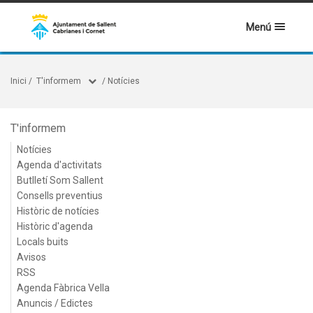
Menú
Inici
/
T'informem
/
Notícies
T'informem
Notícies
Agenda d'activitats
Butlletí Som Sallent
Consells preventius
Històric de notícies
Històric d'agenda
Locals buits
Avisos
RSS
Agenda Fàbrica Vella
Anuncis / Edictes