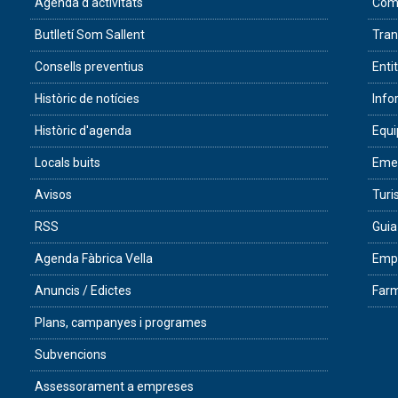
Agenda d'activitats
Com 
Butlletí Som Sallent
Tran
Consells preventius
Enti
Històric de notícies
Info
Històric d'agenda
Equ
Locals buits
Eme
Avisos
Tur
RSS
Guia
Agenda Fàbrica Vella
Empr
Anuncis / Edictes
Farm
Plans, campanyes i programes
Subvencions
Assessorament a empreses