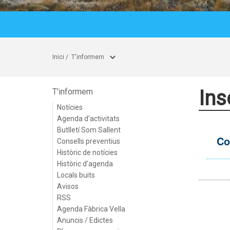
Inici
/
T'informem
Ins
T'informem
Notícies
Agenda d'activitats
Butlletí Som Sallent
Co
Consells preventius
Històric de notícies
Històric d'agenda
Locals buits
Avisos
RSS
Agenda Fàbrica Vella
Anuncis / Edictes