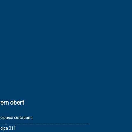
ern obert
icipació ciutadana
icipa 311