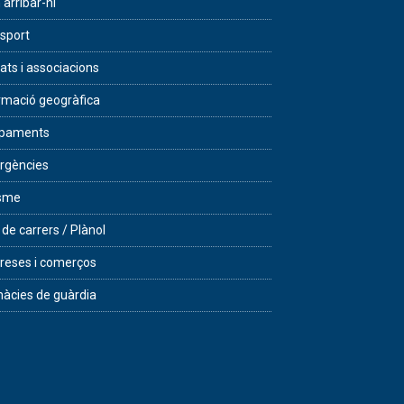
arribar-hi
sport
tats i associacions
rmació geogràfica
ipaments
rgències
isme
 de carrers / Plànol
eses i comerços
àcies de guàrdia