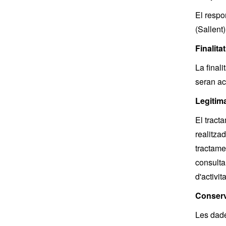
El respo
(Sallent
Finalitat
La final
seran acc
Legitim
El tract
realitzad
tractame
consulta
d'activit
Conserv
Les dade