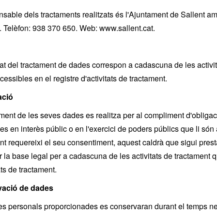
nsable dels tractaments realitzats és l'Ajuntament de Sallent am
). Telèfon: 938 370 650. Web: www.sallent.cat.
itat del tractament de dades correspon a cadascuna de les activit
essibles en el registre d'activitats de tractament.
ació
ament de les seves dades es realitza per al compliment d'obligac
es en interès públic o en l'exercici de poders públics que li són 
nt requereixi el seu consentiment, aquest caldrà que sigui presta
r la base legal per a cadascuna de les activitats de tractament q
ats de tractament.
ació de dades
s personals proporcionades es conservaran durant el temps neces