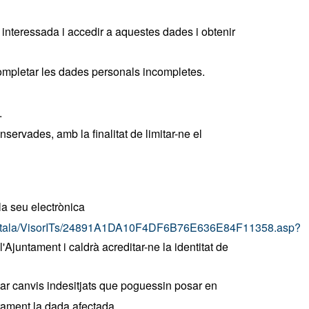
 interessada i accedir a aquestes dades i obtenir
 completar les dades personals incompletes.
.
servades, amb la finalitat de limitar-ne el
la seu electrònica
io/catala/VisorITs/24891A1DA10F4DF6B76E636E84F11358.asp?
'Ajuntament i caldrà acreditar-ne la identitat de
vitar canvis indesitjats que poguessin posar en
arament la dada afectada.