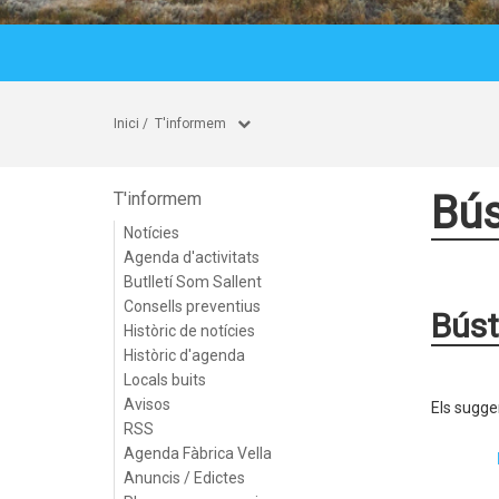
Inici
/
T'informem
Bú
T'informem
Notícies
Agenda d'activitats
Butlletí Som Sallent
Consells preventius
Bús
Històric de notícies
Històric d'agenda
Locals buits
Avisos
Els sugge
RSS
Agenda Fàbrica Vella
Anuncis / Edictes