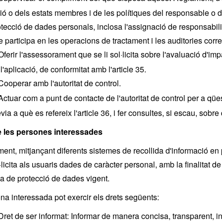
ió o dels estats membres i de les polítiques del responsable o d
tecció de dades personals, inclosa l'assignació de responsabilit
 participa en les operacions de tractament i les auditories corr
Oferir l'assessorament que se li sol·licita sobre l'avaluació d'imp
l'aplicació, de conformitat amb l'article 35.
Cooperar amb l'autoritat de control.
Actuar com a punt de contacte de l'autoritat de control per a qües
via a què es refereix l'article 36, i fer consultes, si escau, sobr
e les persones interessades
ment, mitjançant diferents sistemes de recollida d'informació en p
l·licita als usuaris dades de caràcter personal, amb la finalitat d
a de protecció de dades vigent.
na interessada pot exercir els drets següents:
Dret de ser informat: Informar de manera concisa, transparent, int