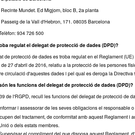
 Mundet. Ed Migjorn, bloc B, 2a planta
 de la Vall d'Hebron, 171. 08035 Barcelona
Telèfon: 934 726 500
roba regulat el delegat de protecció de dades (DPD)?
at de protecció de dades es troba regulat en el Reglament (UE
de 27 d'abril de 2016, relatiu a la protecció de les persones fí
liure circulació d'aquestes dades i pel qual es deroga la Directiv
són les funcions del delegat de protecció de dades (DPD)?
e 39 de l'RGPD, recull les funcions del delegat de protecció de 
Informar i assessorar de les seves obligacions el responsable o 
ocupen del tractament, de conformitat amb aquest Reglament i a
 Unió o dels estats membres.
Supervisar el compliment del que disposa aquest Reglament, d'a