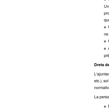
Un
pro
que
ne 
prè
Drets d
L'ajunta
etc.), so
normativ
La perso