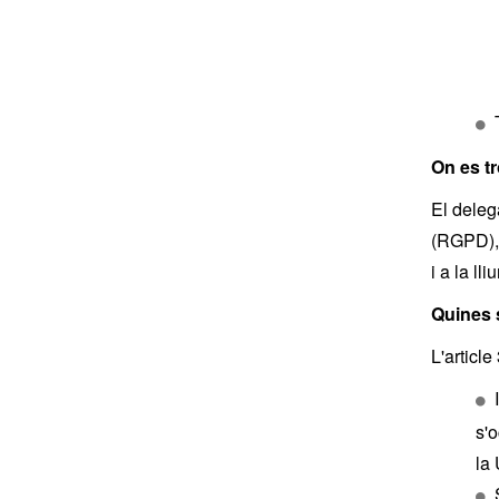
Recinte
Passeig
On es t
El deleg
(RGPD), 
i a la l
Quines 
L'articl
s'
la