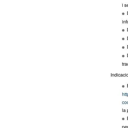
i s
in
tra
Indicacio
ht
co
la
per