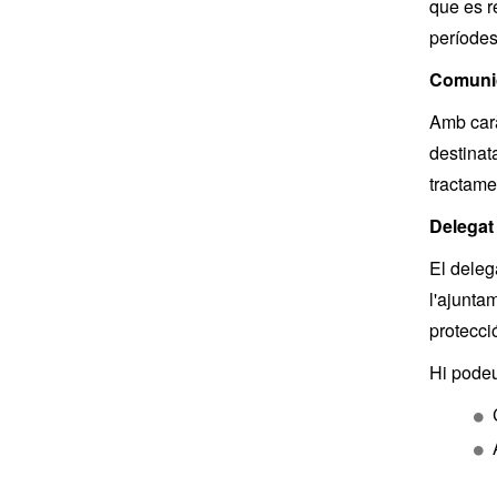
que es r
períodes
Comuni
Amb carà
destinat
tractame
Delegat
El deleg
l'ajunta
protecci
Hi podeu
Diput