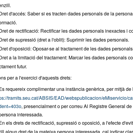
enzill.
Dret d'accés: Saber si es tracten dades personals de la persona
formació.
Dret de rectificació: Rectificar les dades personals inexactes i
Dret de supressió (dret a l'oblit): Suprimir les dades personals.
Dret d'oposició: Oposar-se al tractament de les dades personals
Dret a la limitació del tractament: Marcar les dades personals con
ctament futur.
ns per a l'exercici d'aquests drets:
Es requereix complimentar una instància genèrica, per mitjà de 
tps://tramits.seu.cat/ABSIS/EAD/webspublicacion/eMiservic
dent=403o
, presencialment o per correu Al Registre General de l
 persona interessada.
En els drets de rectificació, supressió o oposició, a l'efecte d'e
ill algun dret de la mateixa persona interessada, cal indicar cl