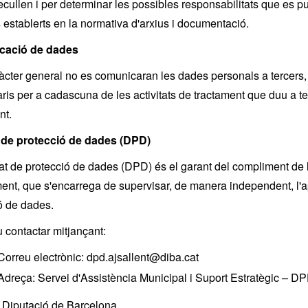
ecullen i per determinar les possibles responsabilitats que es pug
 establerts en la normativa d'arxius i documentació.
cació de dades
cter general no es comunicaran les dades personals a tercers, e
aris per a cadascuna de les activitats de tractament que duu a ter
nt.
 de protecció de dades (DPD)
at de protecció de dades (DPD) és el garant del compliment de 
ment, que s'encarrega de supervisar, de manera independent, l'a
ó de dades.
 contactar mitjançant:
Correu electrònic: dpd.ajsallent@diba.cat
Adreça: Servei d'Assistència Municipal i Suport Estratègic 
ació de Barcelona