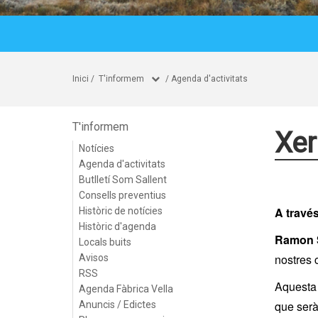
Inici
/
T'informem
/
Agenda d'activitats
T'informem
Xer
Notícies
Agenda d'activitats
Butlletí Som Sallent
Consells preventius
A través
Històric de notícies
Històric d'agenda
Ramon So
Locals buits
nostres 
Avisos
RSS
Aquesta 
Agenda Fàbrica Vella
que serà
Anuncis / Edictes