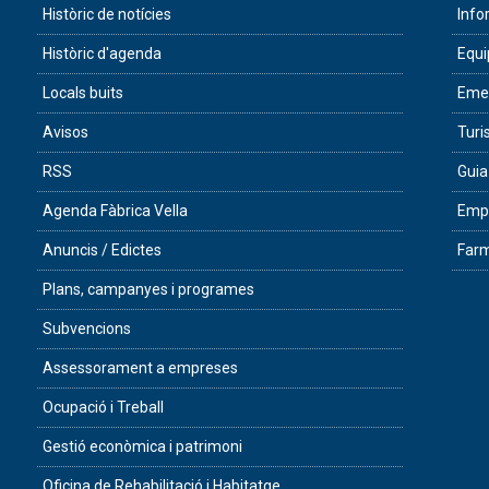
Històric de notícies
Info
Històric d'agenda
Equ
Locals buits
Eme
Avisos
Tur
RSS
Guia
Agenda Fàbrica Vella
Empr
Anuncis / Edictes
Farm
Plans, campanyes i programes
Subvencions
Assessorament a empreses
Ocupació i Treball
Gestió econòmica i patrimoni
Oficina de Rehabilitació i Habitatge