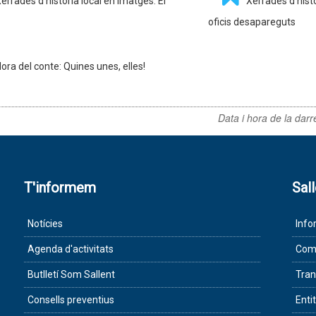
errades d'història local en imatges: El
Xerrades d'histò
oficis desapareguts
ora del conte: Quines unes, elles!
Data i hora de la darr
T'informem
Sal
Notícies
Info
Agenda d'activitats
Com 
Butlletí Som Sallent
Tran
Consells preventius
Enti