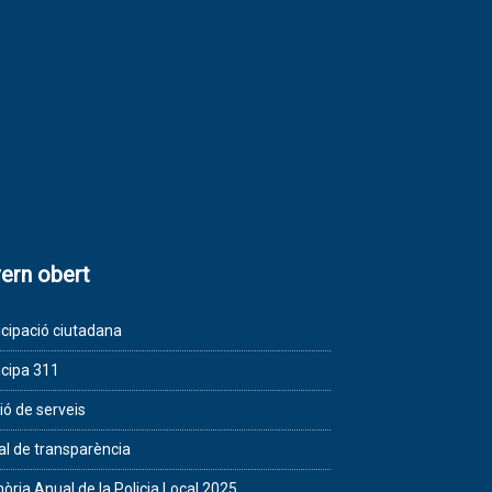
ern obert
icipació ciutadana
icipa 311
ió de serveis
al de transparència
ria Anual de la Policia Local 2025