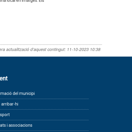
ria local en imatges: Els
era actualització d'aquest contingut:
11-10-2023 10:38
lent
rmació del municipi
arribar-hi
sport
tats i associacions