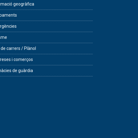
rmació geogràfica
ipaments
rgències
isme
 de carrers / Plànol
eses i comerços
àcies de guàrdia