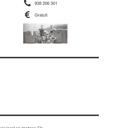
938 206 301
Gratuït