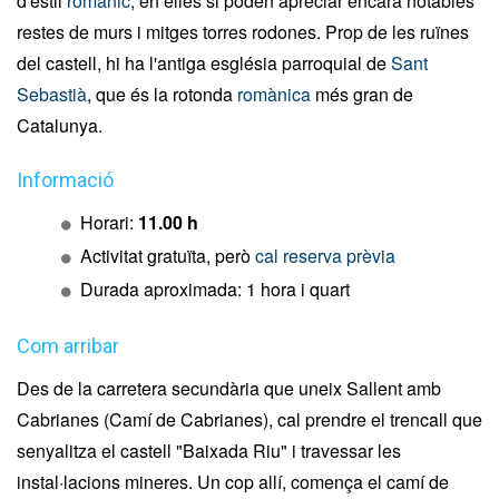
d'estil
romànic
, en elles si poden apreciar encara notables
restes de murs i mitges torres rodones. Prop de les ruïnes
del castell, hi ha l'antiga església parroquial de
Sant
Sebastià
, que és la rotonda
romànica
més gran de
Catalunya.
Informació
Horari:
11.00 h
Activitat gratuïta, però
cal reserva prèvia
Durada aproximada: 1 hora i quart
Com arribar
Des de la carretera secundària que uneix Sallent amb
Cabrianes (Camí de Cabrianes), cal prendre el trencall que
senyalitza el castell "Baixada Riu" i travessar les
instal·lacions mineres. Un cop allí, comença el camí de