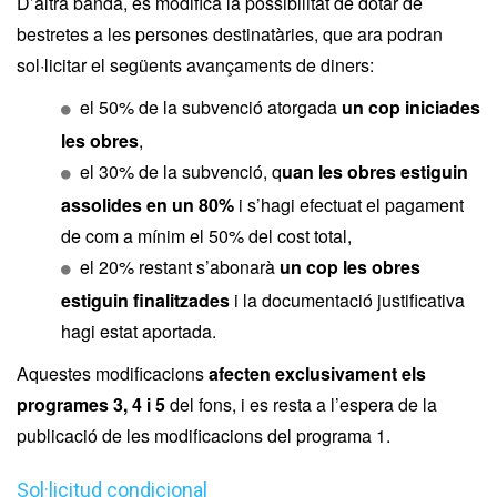
D’altra banda, es modifica la possibilitat de dotar de
bestretes a les persones destinatàries, que ara podran
sol·licitar el següents avançaments de diners:
el 50% de la subvenció atorgada
un cop iniciades
les obres
,
el 30% de la subvenció, q
uan les obres estiguin
assolides en un 80%
i s’hagi efectuat el pagament
de com a mínim el 50% del cost total,
el 20% restant s’abonarà
un cop les obres
estiguin finalitzades
i la documentació justificativa
hagi estat aportada.
Aquestes modificacions
afecten exclusivament els
programes 3, 4 i 5
del fons, i es resta a l’espera de la
publicació de les modificacions del programa 1.
Sol·licitud condicional