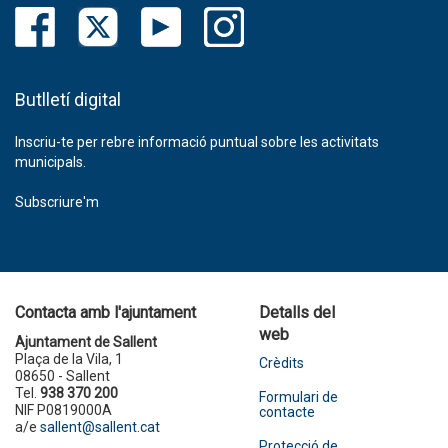
Butlletí digital
Inscriu-te per rebre informació puntual sobre les activitats
municipals.
Subscriure'm
Contacta amb l'ajuntament
Detalls del
web
Ajuntament de Sallent
Plaça de la Vila, 1
Crèdits
08650 - Sallent
Tel.
938 370 200
Formulari de
NIF P0819000A
contacte
a/e
sallent@sallent.cat
Protecció de