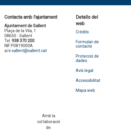
Contacta amb l'ajuntament
Detalls del
web
Ajuntament de Sallent
Plaça de la Vila, 1
Crèdits
08650 - Sallent
Tel.
938 370 200
Formulari de
NIF P0819000A
contacte
a/e
sallent@sallent.cat
Protecció de
dades
Avís legal
Accessibilitat
Mapa web
Amb la
col·laboració
de: