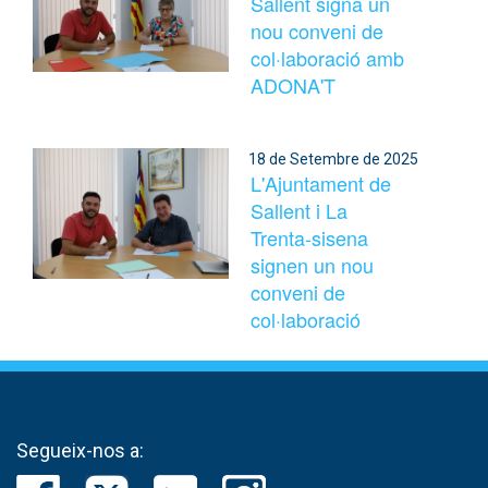
Sallent signa un
nou conveni de
col·laboració amb
ADONA'T
18 de Setembre de 2025
L'Ajuntament de
Sallent i La
Trenta-sisena
signen un nou
conveni de
col·laboració
Segueix-nos a: