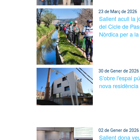
23 de Març de 2026
Sallent acull la 
del Cicle de Pa
Nòrdica per a l
30 de Gener de 2026
S'obre l'espai pú
nova residència
02 de Gener de 2026
Sallent dona ve