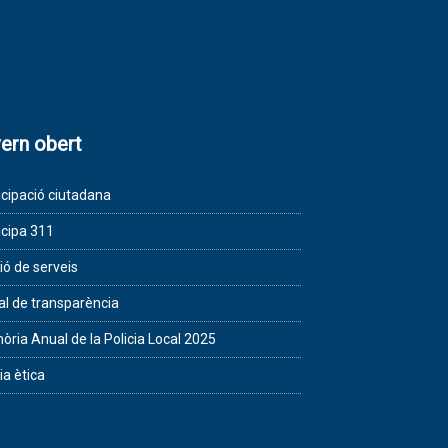
ern obert
icipació ciutadana
icipa 311
ió de serveis
al de transparència
ria Anual de la Policia Local 2025
ia ètica