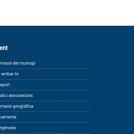
lent
rmació del municipi
arribar-hi
sport
tats i associacions
rmació geogràfica
ipaments
rgències