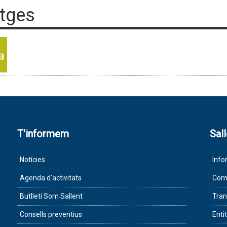
tges
T'informem
Sal
Notícies
Info
Agenda d'activitats
Com 
Butlletí Som Sallent
Tran
Consells preventius
Enti