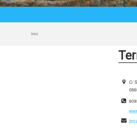
Inici
Ter
C/ 
0865
609
www.
terr