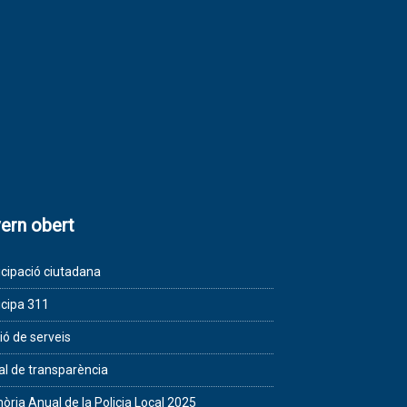
ern obert
icipació ciutadana
icipa 311
ió de serveis
al de transparència
ria Anual de la Policia Local 2025