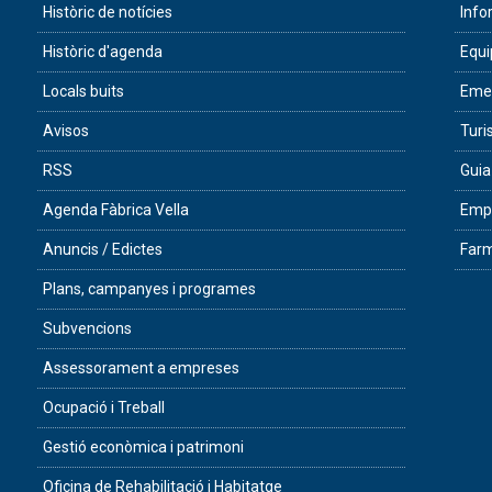
Històric de notícies
Info
Històric d'agenda
Equ
Locals buits
Eme
Avisos
Tur
RSS
Guia
Agenda Fàbrica Vella
Empr
Anuncis / Edictes
Farm
Plans, campanyes i programes
Subvencions
Assessorament a empreses
Ocupació i Treball
Gestió econòmica i patrimoni
Oficina de Rehabilitació i Habitatge