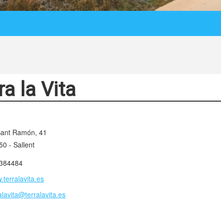
ra la Vita
Sant Ramón, 41
0 - Sallent
384484
terralavita.es
alavita@terralavita.es