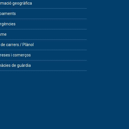
rmació geogràfica
ipaments
rgències
isme
 de carrers / Plànol
eses i comerços
àcies de guàrdia