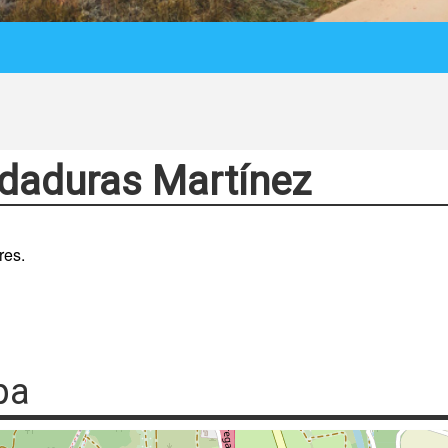
daduras Martínez
res.
pa