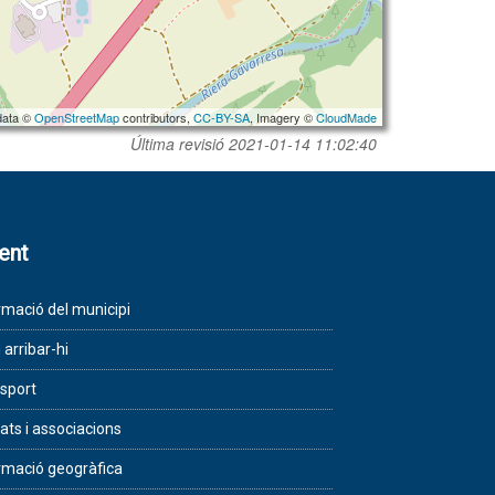
data ©
OpenStreetMap
contributors,
CC-BY-SA
, Imagery ©
CloudMade
Última revisió
2021-01-14 11:02:40
lent
rmació del municipi
arribar-hi
sport
tats i associacions
rmació geogràfica