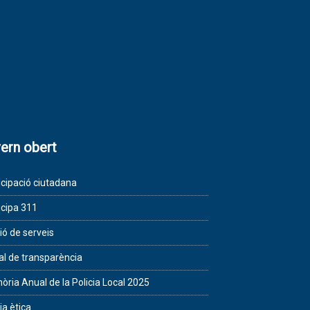
ern obert
icipació ciutadana
icipa 311
ió de serveis
al de transparència
ria Anual de la Policia Local 2025
ia ètica