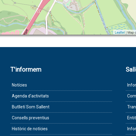
Leaflet
| Map 
T'informem
Sal
Notícies
Info
Agenda d'activitats
Com 
Butlletí Som Sallent
Tran
Consells preventius
Enti
Històric de notícies
Info