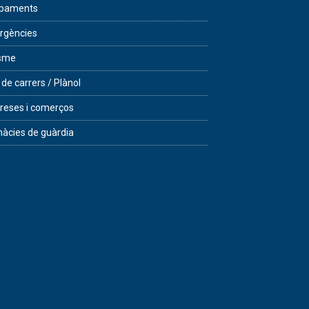
ipaments
rgències
isme
 de carrers / Plànol
eses i comerços
àcies de guàrdia