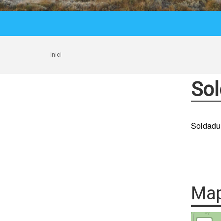
Inici
Sol
Soldadu
Ma