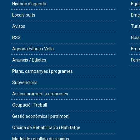
Històric d'agenda
Equ
Locals buits
Eme
Avisos
Tur
RSS
Guia
Agenda Fàbrica Vella
Empr
Anuncis / Edictes
Farm
Plans, campanyes i programes
Subvencions
Assessorament a empreses
Ocupació i Treball
Gestió econòmica i patrimoni
Oficina de Rehabilitació i Habitatge
Model de recollida de residus