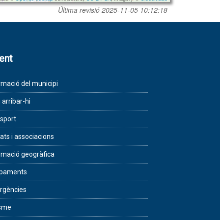
Última revisió
2025-11-05 10:12:18
lent
rmació del municipi
arribar-hi
sport
tats i associacions
rmació geogràfica
ipaments
rgències
isme