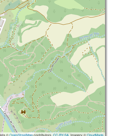
data ©
OpenStreetMap
contributors,
CC-BY-SA
, Imagery ©
CloudMade