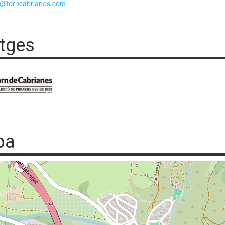
ia@forncabrianes.com
tges
pa