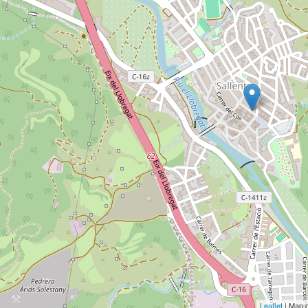
Leaflet
| Map 