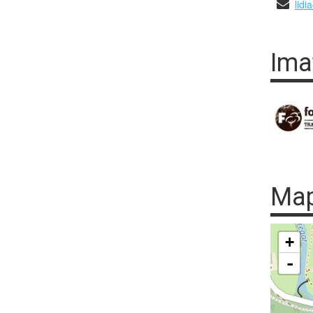
lid
Ima
Ma
+
-