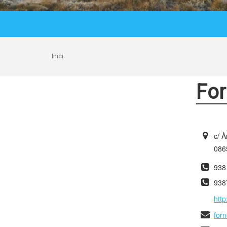
Inici
For
c/ 
0865
938
938
htt
for