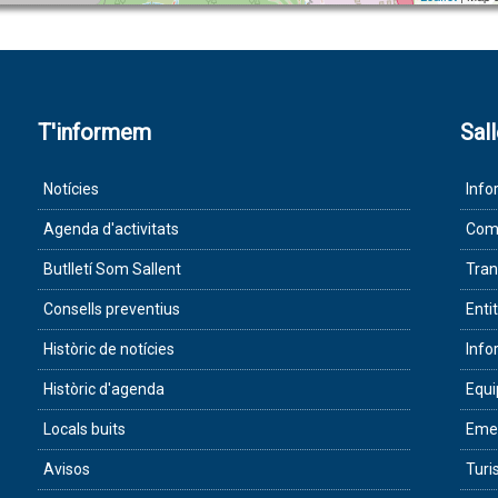
T'informem
Sal
Notícies
Info
Agenda d'activitats
Com 
Butlletí Som Sallent
Tran
Consells preventius
Enti
Històric de notícies
Info
Històric d'agenda
Equ
Locals buits
Eme
Avisos
Tur