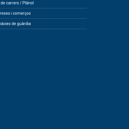
 de carrers / Plànol
eses i comerços
àcies de guàrdia