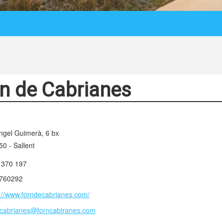
n de Cabrianes
Àngel Guimerà, 6 bx
0 - Sallent
 370 197
760292
p://www.forndecabrianes.com/
ncabrianes@forncabiranes.com